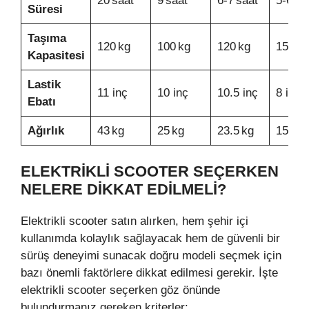
20 saat
9 saat
6‑7 saat
5‑6 sa
Süresi
Taşıma
120 kg
100 kg
120 kg
150 kg
Kapasitesi
Lastik
11 inç
10 inç
10.5 inç
8 inç
Ebatı
Ağırlık
43 kg
25 kg
23.5 kg
15 kg
ELEKTRIKLI SCOOTER SEÇERKEN
NELERE DIKKAT EDILMELI?
Elektrikli scooter satın alırken, hem şehir içi
kullanımda kolaylık sağlayacak hem de güvenli bir
sürüş deneyimi sunacak doğru modeli seçmek için
bazı önemli faktörlere dikkat edilmesi gerekir. İşte
elektrikli scooter seçerken göz önünde
bulundurmanız gereken kriterler: