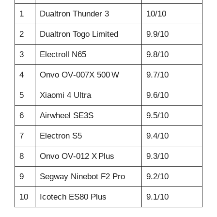
1
Dualtron Thunder 3
10/10
2
Dualtron Togo Limited
9.9/10
3
Electroll N65
9.8/10
4
Onvo OV‑007X 500 W
9.7/10
5
Xiaomi 4 Ultra
9.6/10
6
Airwheel SE3S
9.5/10
7
Electron S5
9.4/10
8
Onvo OV‑012 X Plus
9.3/10
9
Segway Ninebot F2 Pro
9.2/10
10
Icotech ES80 Plus
9.1/10