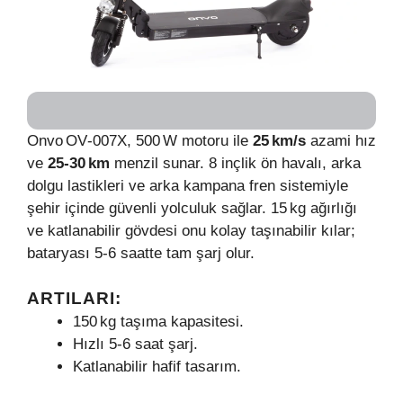
Onvo OV‑007X, 500 W motoru ile
25 km/s
azami hız
ve
25‑30 km
menzil sunar. 8 inçlik ön havalı, arka
dolgu lastikleri ve arka kampana fren sistemiyle
şehir içinde güvenli yolculuk sağlar. 15 kg ağırlığı
ve katlanabilir gövdesi onu kolay taşınabilir kılar;
bataryası 5‑6 saatte tam şarj olur.
ARTILARI:
150 kg taşıma kapasitesi.
Hızlı 5‑6 saat şarj.
Katlanabilir hafif tasarım.