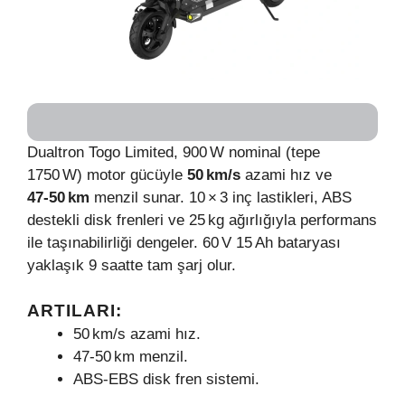
Dualtron Togo Limited, 900 W nominal (tepe
1750 W) motor gücüyle
50 km/s
azami hız ve
47‑50 km
menzil sunar. 10 × 3 inç lastikleri, ABS
destekli disk frenleri ve 25 kg ağırlığıyla performans
ile taşınabilirliği dengeler. 60 V 15 Ah bataryası
yaklaşık 9 saatte tam şarj olur.
ARTILARI:
50 km/s azami hız.
47‑50 km menzil.
ABS‑EBS disk fren sistemi.