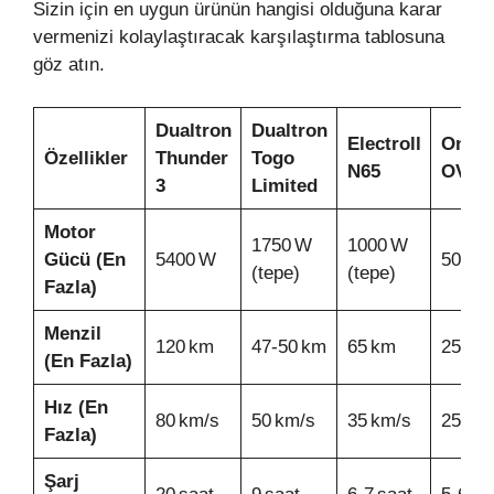
Sizin için en uygun ürünün hangisi olduğuna karar
vermenizi kolaylaştıracak karşılaştırma tablosuna
göz atın.
Dualtron
Dualtron
Electroll
Onvo
Özellikler
Thunder
Togo
N65
OV‑0
3
Limited
Motor
1750 W
1000 W
Gücü (En
5400 W
500 W
(tepe)
(tepe)
Fazla)
Menzil
120 km
47‑50 km
65 km
25‑30
(En Fazla)
Hız (En
80 km/s
50 km/s
35 km/s
25 km
Fazla)
Şarj