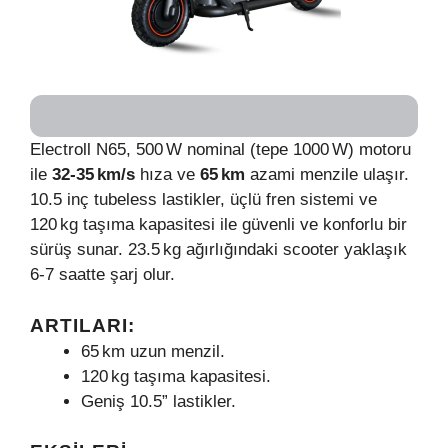
Electroll N65, 500 W nominal (tepe 1000 W) motoru
ile
32‑35 km/s
hıza ve
65 km
azami menzile ulaşır.
10.5 inç tubeless lastikler, üçlü fren sistemi ve
120 kg taşıma kapasitesi ile güvenli ve konforlu bir
sürüş sunar. 23.5 kg ağırlığındaki scooter yaklaşık
6‑7 saatte şarj olur.
ARTILARI:
65 km uzun menzil.
120 kg taşıma kapasitesi.
Geniş 10.5” lastikler.