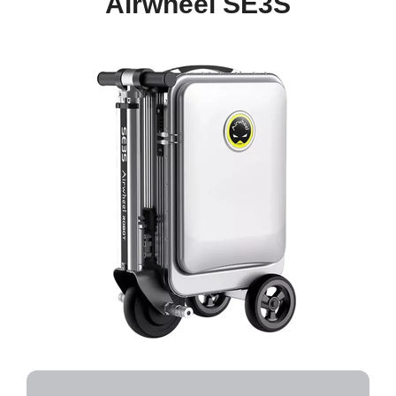
Airwheel SE3S