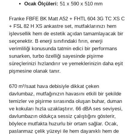
Ocak Ölçüleri:
51 x 590 x 510 mm
Franke FBFE BK Matt A52 + FHTL 604 3G TC XS C
+ FSL 82 H XS ankastre set, mutfaklarınızı hem
işlevsellik hem de estetik açıdan tamamlayacak bir
seçenektir. B enerji sınıfındaki fırın, enerji
verimliliği konusunda tatmin edici bir performans
sunarken, turbo özelliği sayesinde pişirme
süreçlerinizi hızlandırır ve yemeklerinizin daha eşit
pişmesine olanak tanır.
670 m³/saat hava debisiyle dikkat çeken
davlumbaz, mutfağınızın havasını etkili bir şekilde
temizler ve pişirme sırasında oluşan buhar, duman
ve kokuları hızla uzaklaştırır. 66 dBA ses seviyesi,
davlumbazın oldukça sessiz çalıştığını gösterir,
böylece mutfakta huzurlu bir ortam sağlar. Ocak,
paslanmaz çelik yüzeyi ile hem dayanıklı hem de