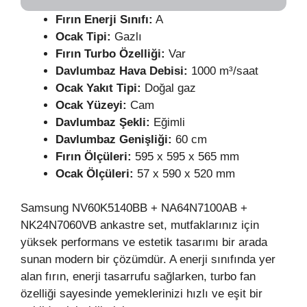
Fırın
Enerji Sınıfı:
A
Ocak Tipi:
Gazlı
Fırın Turbo Özelliği:
Var
Davlumbaz Hava Debisi:
1000 m³/saat
Ocak Yakıt Tipi:
Doğal gaz
Ocak Yüzeyi:
Cam
Davlumbaz Şekli:
Eğimli
Davlumbaz Genişliği:
60 cm
Fırın Ölçüleri:
595 x 595 x 565 mm
Ocak Ölçüleri:
57 x 590 x 520 mm
Samsung NV60K5140BB + NA64N7100AB +
NK24N7060VB ankastre set, mutfaklarınız için
yüksek performans ve estetik tasarımı bir arada
sunan modern bir çözümdür. A enerji sınıfında yer
alan fırın, enerji tasarrufu sağlarken, turbo fan
özelliği sayesinde yemeklerinizi hızlı ve eşit bir