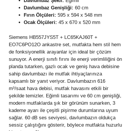
Davlumbaz Şekli:
Eğimli
Davlumbaz Genişliği:
60 cm
Fırın Ölçüleri:
595 x 594 x 548 mm
Ocak Ölçüleri:
45 x 670 x 520 mm
Siemens HB557JYS5T + LC65KAJ60T +
EO7C6PO12O ankastre set, mutfakta hem stil hem
de fonksiyonellik arayanlar için ideal bir çözüm
sunuyor. A enerji sınıfı fırını ile enerji verimliliğini ön
planda tutarken, gazlı ocak ve geniş hava debisine
sahip davlumbazı ile mutfak ihtiyaçlarınıza
kapsamlı bir yanıt veriyor. Davlumbazın 616
m³/saat hava debisi, mutfak havasını etkili bir
şekilde temizler. Eğimli tasarımı ve 60 cm genişliği,
modern mutfaklarda şık bir görünüm sunarken, 3
kademe ayarı ile çeşitli pişirme durumlarına uyum
sağlar. 60 dB ses seviyesi, davlumbazın oldukça
sessiz çalıştığını gösterir, böylece mutfakta huzurlu