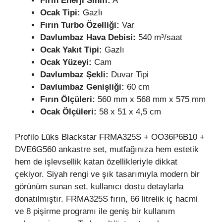
Fırın
Enerji Sınıfı:
A
Ocak Tipi:
Gazlı
Fırın Turbo Özelliği:
Var
Davlumbaz Hava Debisi:
540 m³/saat
Ocak Yakıt Tipi:
Gazlı
Ocak Yüzeyi:
Cam
Davlumbaz Şekli:
Duvar Tipi
Davlumbaz Genişliği:
60 cm
Fırın Ölçüleri:
560 mm x 568 mm x 575 mm
Ocak Ölçüleri:
58 x 51 x 4,5 cm
Profilo Lüks Blackstar FRMA325S + OO36P6B10 +
DVE6G560 ankastre set, mutfağınıza hem estetik
hem de işlevsellik katan özellikleriyle dikkat
çekiyor. Siyah rengi ve şık tasarımıyla modern bir
görünüm sunan set, kullanıcı dostu detaylarla
donatılmıştır. FRMA325S fırın, 66 litrelik iç hacmi
ve 8 pişirme programı ile geniş bir kullanım