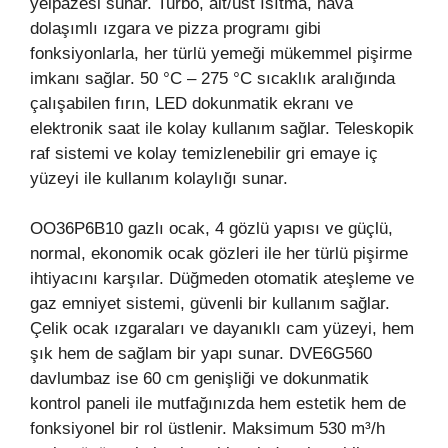
yelpazesi sunar. Turbo, alt/üst ısıtma, hava
dolaşımlı ızgara ve pizza programı gibi
fonksiyonlarla, her türlü yemeği mükemmel pişirme
imkanı sağlar. 50 °C – 275 °C sıcaklık aralığında
çalışabilen fırın, LED dokunmatik ekranı ve
elektronik saat ile kolay kullanım sağlar. Teleskopik
raf sistemi ve kolay temizlenebilir gri emaye iç
yüzeyi ile kullanım kolaylığı sunar.
OO36P6B10 gazlı ocak, 4 gözlü yapısı ve güçlü,
normal, ekonomik ocak gözleri ile her türlü pişirme
ihtiyacını karşılar. Düğmeden otomatik ateşleme ve
gaz emniyet sistemi, güvenli bir kullanım sağlar.
Çelik ocak ızgaraları ve dayanıklı cam yüzeyi, hem
şık hem de sağlam bir yapı sunar. DVE6G560
davlumbaz ise 60 cm genişliği ve dokunmatik
kontrol paneli ile mutfağınızda hem estetik hem de
fonksiyonel bir rol üstlenir. Maksimum 530 m³/h