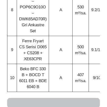
–
POP6C9O10O
530
8
A
9.2/10
–
m³/sa.
DWK65AD70R)
Gri Ankastre
Set
Ferre Fryart
CS Serisi D065
500
9
A
9.1/10
+ CS208 +
m³/sa.
XE63CPR
Beko BFC 330
B + BOCD T
407
10
A
9/10
6011 EB + BDE
m³/sa.
6040 B