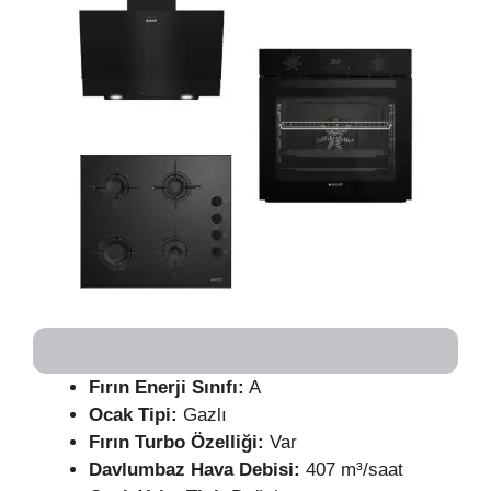
Fırın
Enerji Sınıfı:
A
Ocak Tipi:
Gazlı
Fırın Turbo Özelliği:
Var
Davlumbaz Hava Debisi:
407 m³/saat