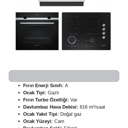
Fırın
Enerji Sınıfı:
A
Ocak Tipi:
Gazlı
Fırın Turbo Özelliği:
Var
Davlumbaz Hava Debisi:
616 m³/saat
Ocak Yakıt Tipi:
Doğal gaz
Ocak Yüzeyi:
Cam