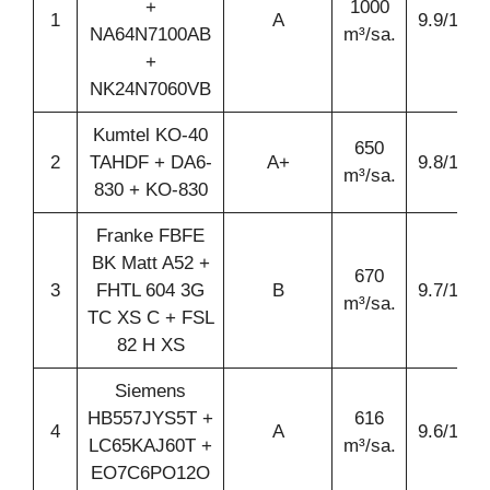
+
1000
1
A
9.9/10
NA64N7100AB
m³/sa.
+
NK24N7060VB
Kumtel KO-40
650
2
TAHDF + DA6-
A+
9.8/10
m³/sa.
830 + KO-830
Franke FBFE
BK Matt A52 +
670
3
FHTL 604 3G
B
9.7/10
m³/sa.
TC XS C + FSL
82 H XS
Siemens
HB557JYS5T +
616
4
A
9.6/10
LC65KAJ60T +
m³/sa.
EO7C6PO12O