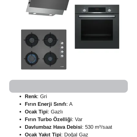
Renk
: Gri
Fırın Enerji Sınıfı
: A
Ocak Tipi
: Gazlı
Fırın Turbo Özelliği
: Var
Davlumbaz Hava Debisi
: 530 m³/saat
Ocak Yakıt Tipi
: Doğal Gaz