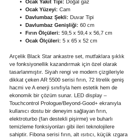
Ocak Yakıt Tipi:
Doğal gaz
Ocak Yüzeyi:
Cam
Davlumbaz Şekli:
Duvar Tipi
Davlumbaz Genişliği:
60 cm
Fırın Ölçüleri:
59,5 x 59,4 x 56,7 cm
Ocak Ölçüleri:
5 x 65 x 52 cm
Arçelik Black Star ankastre set, mutfaklara şıklık
ve fonksiyonellik kazandırmak için özel olarak
tasarlanmıştır. Siyah rengi ve modern çizgileriyle
dikkat çeken AR 5500 serisi fırın, 72 litrelik geniş
hacmi ve A enerji sınıfıyla hem estetik hem de
ekonomik bir çözüm sunar. LED display –
Touchcontrol Prologue/Beyond-Good+ ekranıyla
kullanıcı dostu bir deneyim sağlayan fırın,
elektroturbo (fan destekli pişirme) ve buharlı
temizleme fonksiyonları gibi ileri teknolojilere
sahiptir. Fibona serisi fırın, alt ısıtıcı, küçük ızgara