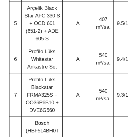
Arçelik Black
Star AFC 330 S
407
5
+ OCD 601
A
9.5/10
m³/sa.
(651-2) + ADE
605 S
Profilo Lüks
540
6
Whitestar
A
9.4/10
m³/sa.
Ankastre Set
Profilo Lüks
Blackstar
540
7
FRMA325S +
A
9.3/10
m³/sa.
OO36P6B10 +
DVE6G560
Bosch
(HBF514BH0T