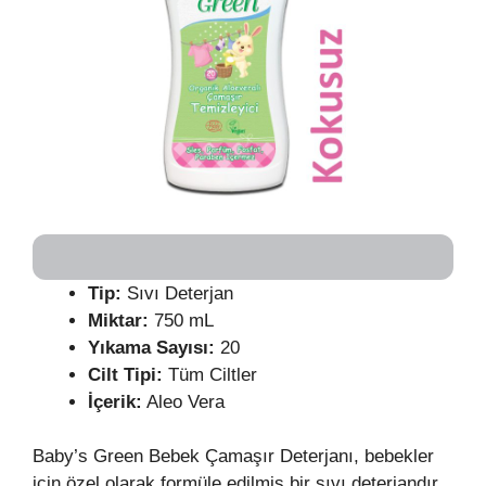
Tip:
Sıvı Deterjan
Miktar:
750 mL
Yıkama Sayısı:
20
Cilt Tipi:
Tüm Ciltler
İçerik:
Aleo Vera
Baby’s Green Bebek Çamaşır Deterjanı, bebekler
için özel olarak formüle edilmiş bir sıvı deterjandır.