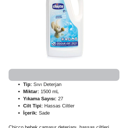
Tip:
Sıvı Deterjan
Miktar:
1500 mL
Yıkama Sayısı:
27
Cilt Tipi:
Hassas Ciltler
İçerik:
Sade
Chicco bebek çamaşır deterjanı, hassas ciltleri