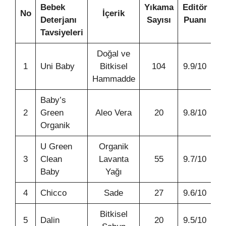
Bebek
Yıkama
Editör
No
İçerik
Deterjanı
Sayısı
Puanı
Tavsiyeleri
Doğal ve
1
Uni Baby
Bitkisel
104
9.9/10
Hammadde
Baby’s
2
Green
Aleo Vera
20
9.8/10
Organik
U Green
Organik
3
Clean
Lavanta
55
9.7/10
Baby
Yağı
4
Chicco
Sade
27
9.6/10
Bitkisel
5
Dalin
20
9.5/10