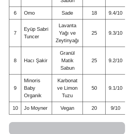
Sabun
6
Omo
Sade
18
9.4/10
Lavanta
Eyüp Sabri
7
Yağı ve
25
9.3/10
Tuncer
Zeytinyağı
Granül
8
Hacı Şakir
Matik
25
9.2/10
Sabun
Minoris
Karbonat
9
Baby
ve Limon
50
9.1/10
Organik
Tuzu
10
Jo Moyner
Vegan
20
9/10