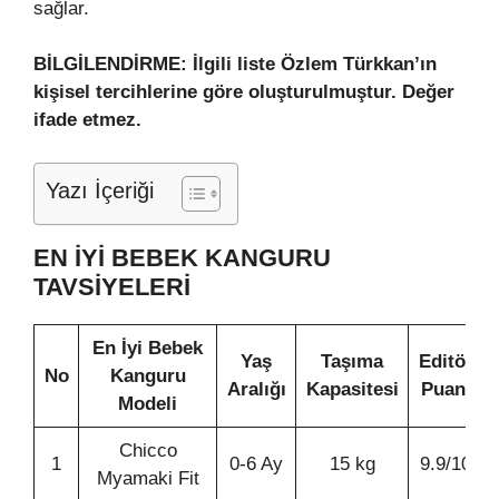
sağlar.
BİLGİLENDİRME: İlgili liste Özlem Türkkan’ın
kişisel tercihlerine göre oluşturulmuştur. Değer
ifade etmez.
Yazı İçeriği
EN İYİ BEBEK KANGURU
TAVSİYELERİ
En İyi Bebek
Yaş
Taşıma
Editör
No
Kanguru
Aralığı
Kapasitesi
Puanı
Modeli
Chicco
1
0-6 Ay
15 kg
9.9/10
Myamaki Fit