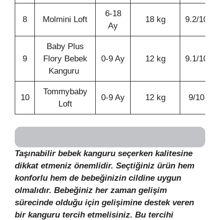
6-18
8
Molmini Loft
18 kg
9.2/10
Ay
Baby Plus
9
Flory Bebek
0-9 Ay
12 kg
9.1/10
Kanguru
Tommybaby
10
0-9 Ay
12 kg
9/10
Loft
Taşınabilir bebek kanguru seçerken kalitesine
dikkat etmeniz önemlidir. Seçtiğiniz ürün hem
konforlu hem de bebeğinizin cildine uygun
olmalıdır. Bebeğiniz her zaman gelişim
sürecinde olduğu için gelişimine destek veren
bir kanguru tercih etmelisiniz. Bu tercihi