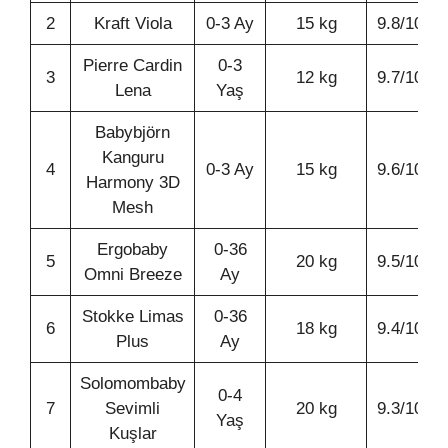
2
Kraft Viola
0-3 Ay
15 kg
9.8/10
Pierre Cardin
0-3
3
12 kg
9.7/10
Lena
Yaş
Babybjörn
Kanguru
4
0-3 Ay
15 kg
9.6/10
Harmony 3D
Mesh
Ergobaby
0-36
5
20 kg
9.5/10
Omni Breeze
Ay
Stokke Limas
0-36
6
18 kg
9.4/10
Plus
Ay
Solomombaby
0-4
7
Sevimli
20 kg
9.3/10
Yaş
Kuşlar