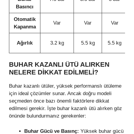
Basıncı
Otomatik
Var
Var
Var
Kapanma
Ağırlık
3.2 kg
5.5 kg
5.5 kg
BUHAR KAZANLI ÜTÜ ALIRKEN
NELERE DIKKAT EDILMELI?
Buhar kazanlı ütüler, yüksek performanslı ütüleme
için ideal çözümler sunar. Ancak doğru modeli
seçmeden önce bazı önemli faktörlere dikkat
edilmesi gerekir. İşte buhar kazanlı ütü alırken göz
önünde bulundurmanız gerekenler:
Buhar Gücü ve Basınç:
Yüksek buhar gücü