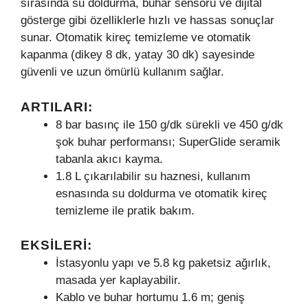
sırasında su doldurma, buhar sensörü ve dijital
gösterge gibi özelliklerle hızlı ve hassas sonuçlar
sunar. Otomatik kireç temizleme ve otomatik
kapanma (dikey 8 dk, yatay 30 dk) sayesinde
güvenli ve uzun ömürlü kullanım sağlar.
ARTILARI:
8 bar basınç ile 150 g/dk sürekli ve 450 g/dk
şok buhar performansı; SuperGlide seramik
tabanla akıcı kayma.
1.8 L çıkarılabilir su haznesi, kullanım
esnasında su doldurma ve otomatik kireç
temizleme ile pratik bakım.
EKSILERI:
İstasyonlu yapı ve 5.8 kg paketsiz ağırlık,
masada yer kaplayabilir.
Kablo ve buhar hortumu 1.6 m; geniş