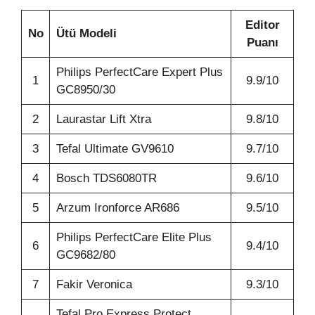
Editor
No
Ütü Modeli
Puanı
Philips PerfectCare Expert Plus
1
9.9/10
GC8950/30
2
Laurastar Lift Xtra
9.8/10
3
Tefal Ultimate GV9610
9.7/10
4
Bosch TDS6080TR
9.6/10
5
Arzum Ironforce AR686
9.5/10
Philips PerfectCare Elite Plus
6
9.4/10
GC9682/80
7
Fakir Veronica
9.3/10
Tefal Pro Express Protect