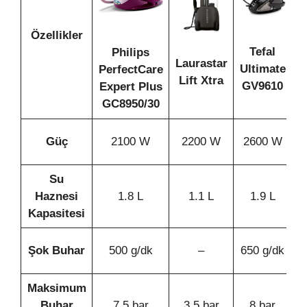
Özellikler
Tefal
Philips
Laurastar
Ultimate
PerfectCare
Lift Xtra
T
GV9610
Expert Plus
GC8950/30
Güç
2100 W
2200 W
2600 W
Su
Haznesi
1.8 L
1.1 L
1.9 L
Kapasitesi
Şok Buhar
500 g/dk
–
650 g/dk
Maksimum
Buhar
7.5 bar
3.5 bar
8 bar