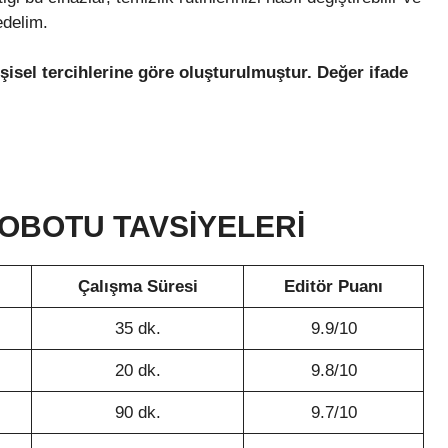
fedelim.
şisel tercihlerine göre oluşturulmuştur. Değer ifade
ROBOTU TAVSIYELERI
Çalışma Süresi
Editör Puanı
35 dk.
9.9/10
20 dk.
9.8/10
90 dk.
9.7/10