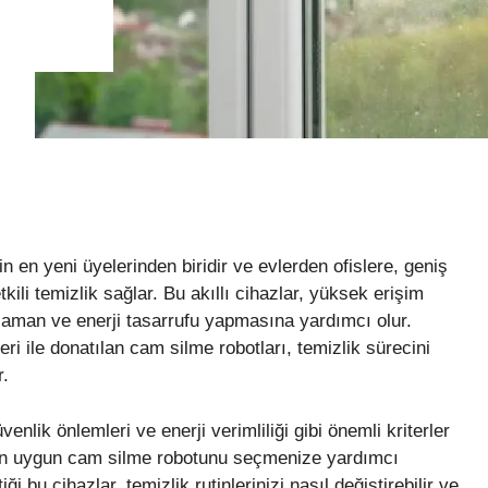
n en yeni üyelerinden biridir ve evlerden ofislere, geniş
li temizlik sağlar. Bu akıllı cihazlar, yüksek erişim
 zaman ve enerji tasarrufu yapmasına yardımcı olur.
i ile donatılan cam silme robotları, temizlik sürecini
r.
venlik önlemleri ve enerji verimliliği gibi önemli kriterler
n en uygun cam silme robotunu seçmenize yardımcı
i bu cihazlar, temizlik rutinlerinizi nasıl değiştirebilir ve