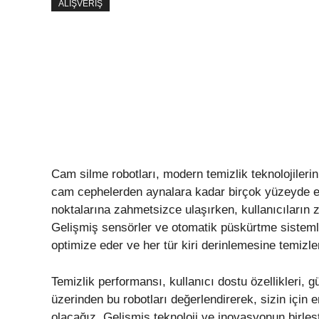
ALIŞVERIŞ
Cam silme robotları, modern temizlik teknolojilerini
cam cephelerden aynalara kadar birçok yüzeyde etki
noktalarına zahmetsizce ulaşırken, kullanıcıların
Gelişmiş sensörler ve otomatik püskürtme sistemler
optimize eder ve her tür kiri derinlemesine temizle
Temizlik performansı, kullanıcı dostu özellikleri, gü
üzerinden bu robotları değerlendirerek, sizin içi
olacağız. Gelişmiş teknoloji ve inovasyonun birleştiğ