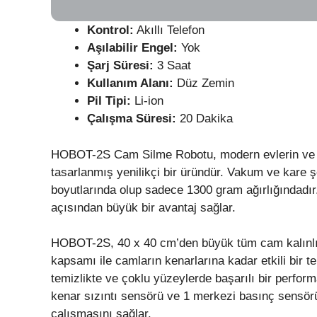
Kontrol:
Akıllı Telefon
Aşılabilir Engel:
Yok
Şarj Süresi:
3 Saat
Kullanım Alanı:
Düz Zemin
Pil Tipi:
Li-ion
Çalışma Süresi:
20 Dakika
HOBOT-2S Cam Silme Robotu, modern evlerin ve of
tasarlanmış yenilikçi bir üründür. Vakum ve kare ş
boyutlarında olup sadece 1300 gram ağırlığındadı
açısından büyük bir avantaj sağlar.
HOBOT-2S, 40 x 40 cm’den büyük tüm cam kalınlık
kapsamı ile camların kenarlarına kadar etkili bir t
temizlikte ve çoklu yüzeylerde başarılı bir performa
kenar sızıntı sensörü ve 1 merkezi basınç sensörü
çalışmasını sağlar.