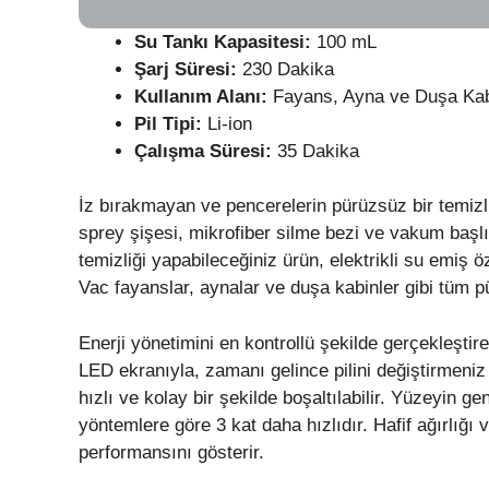
Su Tankı Kapasitesi:
100 mL
Şarj Süresi:
230 Dakika
Kullanım Alanı:
Fayans, Ayna ve Duşa Ka
Pil Tipi:
Li-ion
Çalışma Süresi:
35 Dakika
İz bırakmayan ve pencerelerin pürüzsüz bir temiz
sprey şişesi, mikrofiber silme bezi ve vakum başlığ
temizliği yapabileceğiniz ürün, elektrikli su emi
Vac fayanslar, aynalar ve duşa kabinler gibi tüm pü
Enerji yönetimini en kontrollü şekilde gerçekleşt
LED ekranıyla, zamanı gelince pilini değiştirmeniz ge
hızlı ve kolay bir şekilde boşaltılabilir. Yüzeyin ge
yöntemlere göre 3 kat daha hızlıdır. Hafif ağırlığ
performansını gösterir.