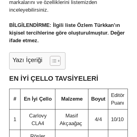
markalarını ve özelliklerini listemizden
inceleyebilirsiniz.
BİLGİLENDİRME: İlgili liste Özlem Türkkan’ın
kişisel tercihlerine göre oluşturulmuştur. Değer
ifade etmez.
Yazı İçeriği
EN İYI ÇELLO TAVSIYELERI
Editör
#
En İyi Çello
Malzeme
Boyut
Puanı
Carlovy
Masif
1
4/4
10/10
CLA4
Akçaağaç
Rösler