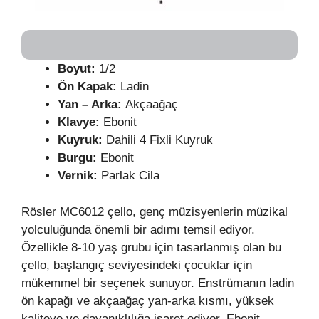
Boyut:
1/2
Ön Kapak:
Ladin
Yan – Arka:
Akçaağaç
Klavye:
Ebonit
Kuyruk:
Dahili 4 Fixli Kuyruk
Burgu:
Ebonit
Vernik:
Parlak Cila
Rösler MC6012 çello, genç müzisyenlerin müzikal
yolculuğunda önemli bir adımı temsil ediyor.
Özellikle 8-10 yaş grubu için tasarlanmış olan bu
çello, başlangıç seviyesindeki çocuklar için
mükemmel bir seçenek sunuyor. Enstrümanın ladin
ön kapağı ve akçaağaç yan-arka kısmı, yüksek
kaliteye ve dayanıklılığa işaret ediyor. Ebonit