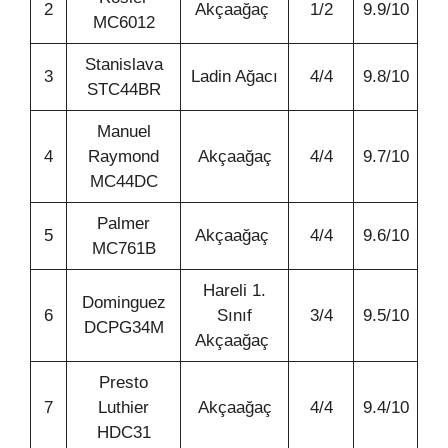
2
Akçaağaç
1/2
9.9/10
MC6012
Stanislava
3
Ladin Ağacı
4/4
9.8/10
STC44BR
Manuel
4
Raymond
Akçaağaç
4/4
9.7/10
MC44DC
Palmer
5
Akçaağaç
4/4
9.6/10
MC761B
Hareli 1.
Dominguez
6
Sınıf
3/4
9.5/10
DCPG34M
Akçaağaç
Presto
7
Luthier
Akçaağaç
4/4
9.4/10
HDC31