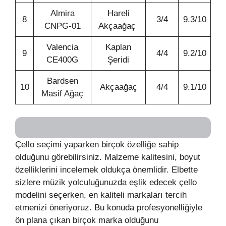
Almira
Hareli
8
3/4
9.3/10
CNPG-01
Akçaağaç
Valencia
Kaplan
9
4/4
9.2/10
CE400G
Şeridi
Bardsen
10
Akçaağaç
4/4
9.1/10
Masif Ağaç
Çello seçimi yaparken birçok özelliğe sahip
olduğunu görebilirsiniz. Malzeme kalitesini, boyut
özelliklerini incelemek oldukça önemlidir. Elbette
sizlere müzik yolculuğunuzda eşlik edecek çello
modelini seçerken, en kaliteli markaları tercih
etmenizi öneriyoruz. Bu konuda profesyonelliğiyle
ön plana çıkan birçok marka olduğunu