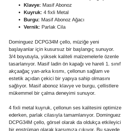
Klavye:
Masif Abonoz
Kuyruk:
4 fixli Metal
Burgu:
Masif Abonoz Ağacı
Vernik:
Parlak Cila
Dominguez DCPG34M çello, müziğe yeni
başlayanlar için kusursuz bir başlangıç sunuyor.
3/4 boyutuyla, yüksek kaliteli malzemelerle özenle
tasarlanıyor. Masif ladin ön kapağı ve hareli 1. sınıf
akçaağaç yan-arka kısmı, çellonun sağlam ve
estetik açıdan çekici bir yapıya sahip olmasını
sağlıyor. Masif abonoz klavye ve burgu, çellistlere
mükemmel bir çalma deneyimi sunuyor.
4 fixli metal kuyruk, çellonun ses kalitesini optimize
ederken, parlak cilasıyla tamamlanıyor. Dominguez
DCPG34M çello, görsel olarak da oldukça etkileyici
bir enstrüman olarak karşımıza çıkıyor. Bu sayede