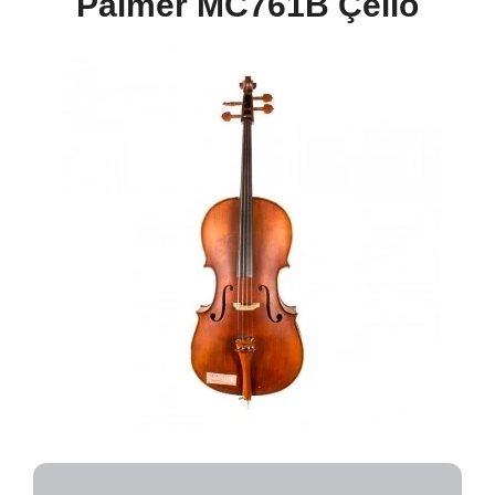
Palmer MC761B Çello