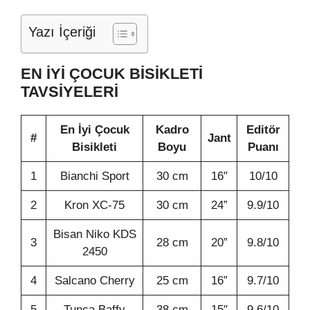
Yazı İçeriği
EN İYİ ÇOCUK BİSİKLETİ
TAVSİYELERİ
En İyi Çocuk
Kadro
Editör
#
Jant
Bisikleti
Boyu
Puanı
1
Bianchi Sport
30 cm
16″
10/10
2
Kron XC-75
30 cm
24”
9.9/10
Bisan Niko KDS
3
28 cm
20”
9.8/10
2450
4
Salcano Cherry
25 cm
16”
9.7/10
5
Tunca Baffy
38 cm
15″
9.6/10