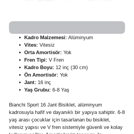
Kadro Malzemesi:
Alüminyum
Vites:
Vitesiz
Orta Amortisör:
Yok
Fren Tipi:
V Fren
Kadro Boyu:
12 inç (30 cm)
Ön Amortisör:
Yok
Jant:
16 inç
Yaş Grubu:
6-8 Yaş
Bianchi Sport 16 Jant Bisiklet, alüminyum
kadrosuyla hafif ve dayanıklı bir yapıya sahiptir. 6-8
yaş arası çocuklar için tasarlanan bu bisiklet,
vitesiz yapısı ve V fren sistemiyle güvenli ve kolay