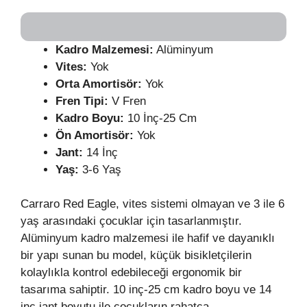
Kadro Malzemesi:
Alüminyum
Vites:
Yok
Orta Amortisör:
Yok
Fren Tipi:
V Fren
Kadro Boyu:
10 İnç-25 Cm
Ön Amortisör:
Yok
Jant:
14 İnç
Yaş:
3-6 Yaş
Carraro Red Eagle, vites sistemi olmayan ve 3 ile 6
yaş arasındaki çocuklar için tasarlanmıştır.
Alüminyum kadro malzemesi ile hafif ve dayanıklı
bir yapı sunan bu model, küçük bisikletçilerin
kolaylıkla kontrol edebileceği ergonomik bir
tasarıma sahiptir. 10 inç-25 cm kadro boyu ve 14
inç jant boyutu ile çocukların rahatça