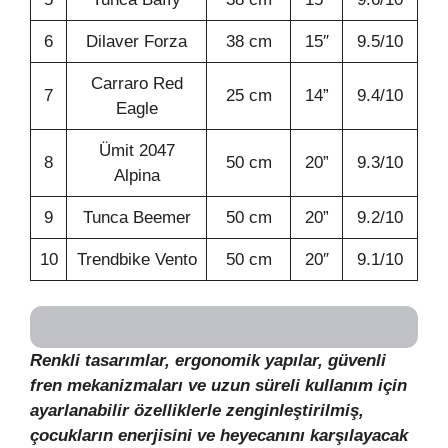
6
Dilaver Forza
38 cm
15″
9.5/10
Carraro Red
7
25 cm
14”
9.4/10
Eagle
Ümit 2047
8
50 cm
20”
9.3/10
Alpina
9
Tunca Beemer
50 cm
20”
9.2/10
10
Trendbike Vento
50 cm
20″
9.1/10
Renkli tasarımlar, ergonomik yapılar, güvenli
fren mekanizmaları ve uzun süreli kullanım için
ayarlanabilir özelliklerle zenginleştirilmiş,
çocukların enerjisini ve heyecanını karşılayacak