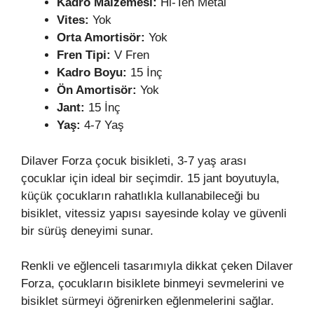
Kadro Malzemesi:
Hi-Ten Metal
Vites:
Yok
Orta Amortisör:
Yok
Fren Tipi:
V Fren
Kadro Boyu:
15 İnç
Ön Amortisör:
Yok
Jant:
15 İnç
Yaş:
4-7 Yaş
Dilaver Forza çocuk bisikleti, 3-7 yaş arası
çocuklar için ideal bir seçimdir. 15 jant boyutuyla,
küçük çocukların rahatlıkla kullanabileceği bu
bisiklet, vitessiz yapısı sayesinde kolay ve güvenli
bir sürüş deneyimi sunar.
Renkli ve eğlenceli tasarımıyla dikkat çeken Dilaver
Forza, çocukların bisiklete binmeyi sevmelerini ve
bisiklet sürmeyi öğrenirken eğlenmelerini sağlar.