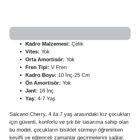
Kadro Malzemesi:
Çelik
Vites:
Yok
Orta Amortisör:
Yok
Fren Tipi:
V Fren
Kadro Boyu:
10 İnç-25 Cm
Ön Amortisör:
Yok
Jant:
16 İnç
Yaş:
4-7 Yaş
Salcano Cherry, 4 ila 7 yaş arasındaki kız çocukları
için güvenli, konforlu ve şık bir tasarıma sahip olan
bu model, çocukların bisiklet sürmeyi öğrenirken
keyifli ve eğlenceli zamanlar geçirmelerini sağlar.