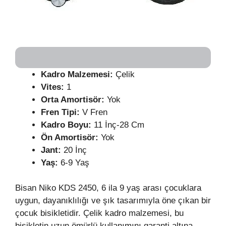
Kadro Malzemesi:
Çelik
Vites:
1
Orta Amortisör:
Yok
Fren Tipi:
V Fren
Kadro Boyu:
11 İnç-28 Cm
Ön Amortisör:
Yok
Jant:
20 İnç
Yaş:
6-9 Yaş
Bisan Niko KDS 2450, 6 ila 9 yaş arası çocuklara
uygun, dayanıklılığı ve şık tasarımıyla öne çıkan bir
çocuk bisikletidir. Çelik kadro malzemesi, bu
bisikletin uzun ömürlü kullanımını garanti altına