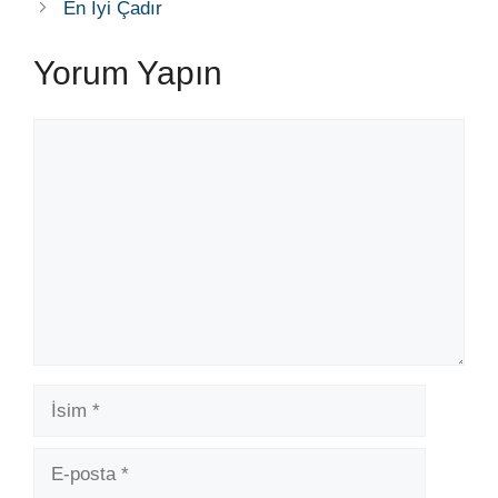
En İyi Çadır
Yorum Yapın
Yorum
İsim
E-
posta