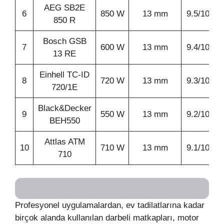
AEG SB2E
6
850 W
13 mm
9.5/10
850 R
Bosch GSB
7
600 W
13 mm
9.4/10
13 RE
Einhell TC-ID
8
720 W
13 mm
9.3/10
720/1E
Black&Decker
9
550 W
13 mm
9.2/10
BEH550
Attlas ATM
10
710 W
13 mm
9.1/10
710
Profesyonel uygulamalardan, ev tadilatlarına kadar
birçok alanda kullanılan darbeli matkapları, motor