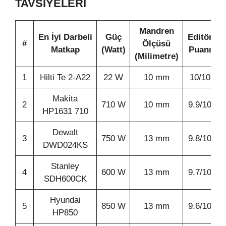
TAVSIYELERI
Mandren
En İyi Darbeli
Güç
Editör
#
Ölçüsü
Matkap
(Watt)
Puanı
(Milimetre)
1
Hilti Te 2-A22
22 W
10 mm
10/10
Makita
2
710 W
10 mm
9.9/10
HP1631 710
Dewalt
3
750 W
13 mm
9.8/10
DWD024KS
Stanley
4
600 W
13 mm
9.7/10
SDH600CK
Hyundai
5
850 W
13 mm
9.6/10
HP850