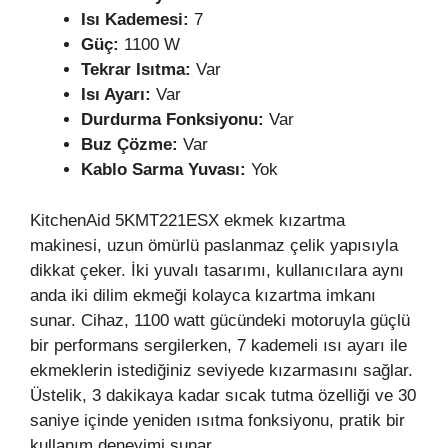
Isı Kademesi:
7
Güç:
1100 W
Tekrar Isıtma:
Var
Isı Ayarı:
Var
Durdurma Fonksiyonu:
Var
Buz Çözme:
Var
Kablo Sarma Yuvası:
Yok
KitchenAid 5KMT221ESX ekmek kızartma
makinesi, uzun ömürlü paslanmaz çelik yapısıyla
dikkat çeker. İki yuvalı tasarımı, kullanıcılara aynı
anda iki dilim ekmeği kolayca kızartma imkanı
sunar. Cihaz, 1100 watt gücündeki motoruyla güçlü
bir performans sergilerken, 7 kademeli ısı ayarı ile
ekmeklerin istediğiniz seviyede kızarmasını sağlar.
Üstelik, 3 dakikaya kadar sıcak tutma özelliği ve 30
saniye içinde yeniden ısıtma fonksiyonu, pratik bir
kullanım deneyimi sunar.