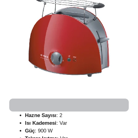
Hazne Sayısı
: 2
Isı Kademesi
: Var
Güç
: 900 W