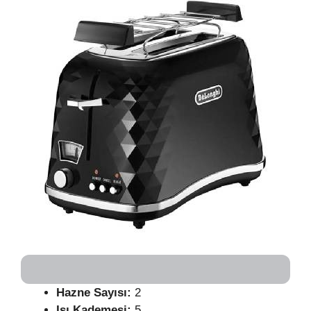
Hazne Sayısı:
2
Isı Kademesi:
5