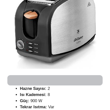
Hazne Sayısı:
2
Isı Kademesi:
8
Güç:
900 W
Tekrar Isıtma:
Var