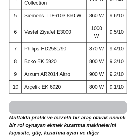
Collection
5
Siemens TT86103 860 W
860 W
9.6/10
1000
6
Vestel Ziyafet E3000
9.5/10
W
7
Philips HD2581/90
870 W
9.4/10
8
Beko EK 5920
800 W
9.3/10
9
Arzum AR2014 Altro
900 W
9.2/10
10
Arçelik EK 6920
800 W
9.1/10
Mutfakta pratik ve lezzetli bir araç olarak önemli
bir rol oynayan ekmek kızartma makinelerini
kapasite, güç, kızartma ayarı ve diğer