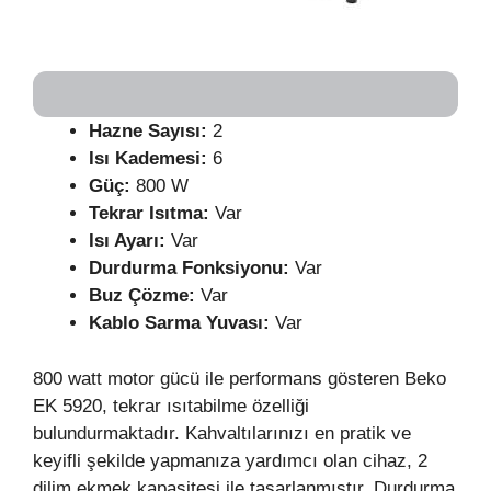
Hazne Sayısı:
2
Isı Kademesi:
6
Güç:
800 W
Tekrar Isıtma:
Var
Isı Ayarı:
Var
Durdurma Fonksiyonu:
Var
Buz Çözme:
Var
Kablo Sarma Yuvası:
Var
800 watt motor gücü ile performans gösteren Beko
EK 5920, tekrar ısıtabilme özelliği
bulundurmaktadır. Kahvaltılarınızı en pratik ve
keyifli şekilde yapmanıza yardımcı olan cihaz, 2
dilim ekmek kapasitesi ile tasarlanmıştır. Durdurma