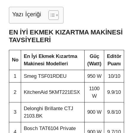
Yazı İçeriği
EN İYİ EKMEK KIZARTMA MAKİNESİ
TAVSİYELERİ
En İyi Ekmek Kızartma
Güç
Editör
No
Makinesi Modelleri
(Watt)
Puanı
1
Smeg TSF01RDEU
950 W
10/10
1100
2
KitchenAid 5KMT221ESX
9.9/10
W
Delonghi Brillante CTJ
3
900 W
9.8/10
2103.BK
Bosch TAT6104 Private
4
900 W
9.7/10