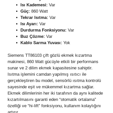
Isı Kademesi:
Var
Güç:
860 Watt
Tekrar Isıtma:
Var
Isı Ayarı:
Var
Durdurma Fonksiyonu:
Var
Buz Çözme:
Var
Kablo Sarma Yuvası:
Yok
Siemens TT86103 çift gözlü ekmek kızartma
makinesi, 860 Watt gücüyle etkili bir performans
sunar ve 2 dilim ekmek kapasitesine sahiptir.
Isıtma işlemini camdan yapılmış ısıtıcı ile
gerçekleştiren bu model, sensörlü ısıtma kontrolü
sayesinde eşit ve mükemmel kızartma sağlar.
Ekmek dilimlerinin her iki tarafının da aynı kalitede
kızartılmasını garanti eden “otomatik ortalama”
özelliği ve “hi-lift” fonksiyonu, kullanım kolaylığını
artırır.