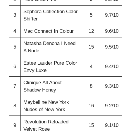
Sephora Collection Color
3
5
9.7/10
Shifter
4
Mac Connect In Colour
12
9.6/10
Natasha Denona I Need
5
15
9.5/10
A Nude
Estee Lauder Pure Color
6
4
9.4/10
Envy Luxe
Clinique All About
7
8
9.3/10
Shadow Honey
Maybelline New York
8
16
9.2/10
Nudes of New York
Revolution Reloaded
9
15
9.1/10
Velvet Rose