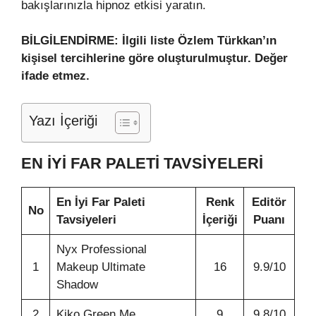
bakışlarınızla hipnoz etkisi yaratın.
BİLGİLENDİRME: İlgili liste Özlem Türkkan’ın
kişisel tercihlerine göre oluşturulmuştur. Değer
ifade etmez.
Yazı İçeriği
EN İYI FAR PALETI TAVSIYELERI
En İyi Far Paleti
Renk
Editör
No
Tavsiyeleri
İçeriği
Puanı
Nyx Professional
1
Makeup Ultimate
16
9.9/10
Shadow
2
Kiko Green Me
9
9.8/10