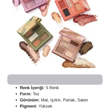
Renk İçeriği:
5 Renk
Form:
Toz
Görünüm:
Mat, Işıltılı, Parlak, Saten
Pigment
: Yüksek