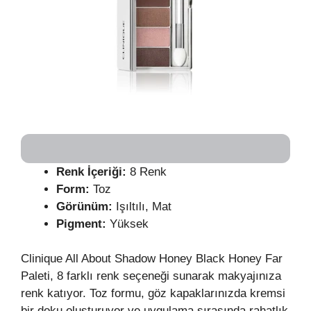
Renk İçeriği:
8 Renk
Form:
Toz
Görünüm:
Işıltılı, Mat
Pigment:
Yüksek
Clinique All About Shadow Honey Black Honey Far
Paleti, 8 farklı renk seçeneği sunarak makyajınıza
renk katıyor. Toz formu, göz kapaklarınızda kremsi
bir doku oluşturuyor ve uygulama sırasında rahatlık