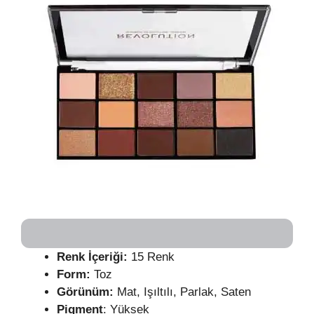
Renk İçeriği:
15 Renk
Form:
Toz
Görünüm:
Mat, Işıltılı, Parlak, Saten
Pigment
: Yüksek