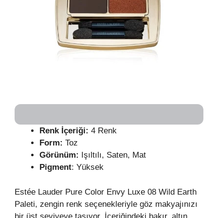
Renk İçeriği:
4 Renk
Form:
Toz
Görünüm:
Işıltılı, Saten, Mat
Pigment
: Yüksek
Estée Lauder Pure Color Envy Luxe 08 Wild Earth
Paleti, zengin renk seçenekleriyle göz makyajınızı
bir üst seviyeye taşıyor. İçeriğindeki bakır, altın,