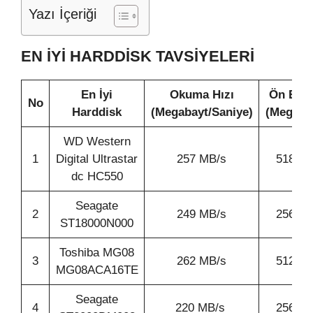
Yazı İçeriği
EN İYI HARDDISK TAVSIYELERI
En İyi
Okuma Hızı
Ön Bell
No
Harddisk
(Megabayt/Saniye)
(Megaba
WD Western
1
Digital Ultrastar
257 MB/s
518 M
dc HC550
Seagate
2
249 MB/s
256 M
ST18000N000
Toshiba MG08
3
262 MB/s
512 M
MG08ACA16TE
Seagate
4
220 MB/s
256 M