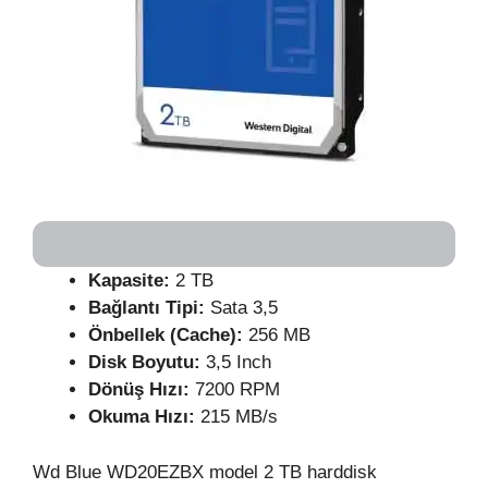
Kapasite:
2 TB
Bağlantı Tipi:
Sata 3,5
Önbellek (Cache):
256 MB
Disk Boyutu:
3,5 Inch
Dönüş Hızı:
7200 RPM
Okuma Hızı:
215 MB/s
Wd Blue WD20EZBX model 2 TB harddisk