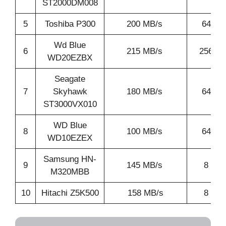
ST2000DM008
5
Toshiba P300
200 MB/s
64 MB
Wd Blue
6
215 MB/s
256 M
WD20EZBX
Seagate
7
Skyhawk
180 MB/s
64 MB
ST3000VX010
WD Blue
8
100 MB/s
64 MB
WD10EZEX
Samsung HN-
9
145 MB/s
8 MB
M320MBB
10
Hitachi Z5K500
158 MB/s
8 MB