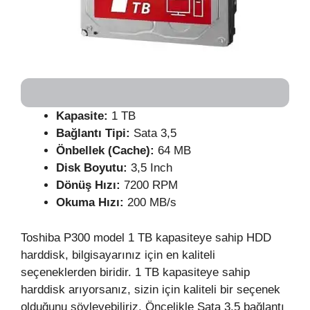
Kapasite:
1 TB
Bağlantı Tipi:
Sata 3,5
Önbellek (Cache):
64 MB
Disk Boyutu:
3,5 Inch
Dönüş Hızı:
7200 RPM
Okuma Hızı:
200 MB/s
Toshiba P300 model 1 TB kapasiteye sahip HDD
harddisk, bilgisayarınız için en kaliteli
seçeneklerden biridir. 1 TB kapasiteye sahip
harddisk arıyorsanız, sizin için kaliteli bir seçenek
olduğunu söyleyebiliriz. Öncelikle Sata 3,5 bağlantı