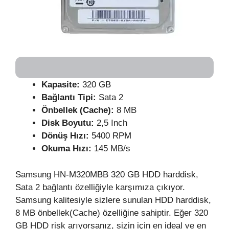
Kapasite:
320 GB
Bağlantı Tipi:
Sata 2
Önbellek (Cache):
8 MB
Disk Boyutu:
2,5 Inch
Dönüş Hızı:
5400 RPM
Okuma Hızı:
145 MB/s
Samsung HN-M320MBB 320 GB HDD harddisk,
Sata 2 bağlantı özelliğiyle karşımıza çıkıyor.
Samsung kalitesiyle sizlere sunulan HDD harddisk,
8 MB önbellek(Cache) özelliğine sahiptir. Eğer 320
GB HDD risk arıyorsanız, sizin için en ideal ve en