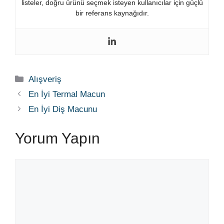
listeler, doğru ürünü seçmek isteyen kullanıcılar için güçlü
bir referans kaynağıdır.
Kategoriler
Alışveriş
En İyi Termal Macun
En İyi Diş Macunu
Yorum Yapın
Yorum