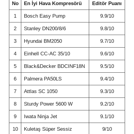
No
En İyi Hava Kompresörü
Editör Puanı
1
Bosch Easy Pump
9.9/10
2
Stanley DN200/8/6
9.8/10
3
Hyundai BM2050
9.7/10
4
Einhell CC-AC 35/10
9.6/10
5
Black&Decker BDCINF18N
9.5/10
6
Palmera PA50LS
9.4/10
7
Attlas SC 1050
9.3/10
8
Sturdy Power 5600 W
9.2/10
9
Iwata Ninja Jet
9.1/10
10
Kuletaş Süper Sessiz
9/10