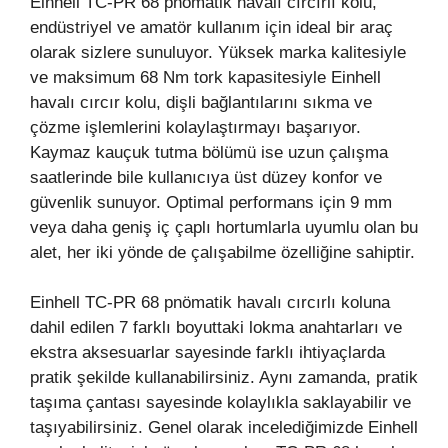
Einhell TC-PR 68 pnömatik havalı cırcırlı kolu,
endüstriyel ve amatör kullanım için ideal bir araç
olarak sizlere sunuluyor. Yüksek marka kalitesiyle
ve maksimum 68 Nm tork kapasitesiyle Einhell
havalı cırcır kolu, dişli bağlantılarını sıkma ve
çözme işlemlerini kolaylaştırmayı başarıyor.
Kaymaz kauçuk tutma bölümü ise uzun çalışma
saatlerinde bile kullanıcıya üst düzey konfor ve
güvenlik sunuyor. Optimal performans için 9 mm
veya daha geniş iç çaplı hortumlarla uyumlu olan bu
alet, her iki yönde de çalışabilme özelliğine sahiptir.
Einhell TC-PR 68 pnömatik havalı cırcırlı koluna
dahil edilen 7 farklı boyuttaki lokma anahtarları ve
ekstra aksesuarlar sayesinde farklı ihtiyaçlarda
pratik şekilde kullanabilirsiniz. Aynı zamanda, pratik
taşıma çantası sayesinde kolaylıkla saklayabilir ve
taşıyabilirsiniz. Genel olarak incelediğimizde Einhell