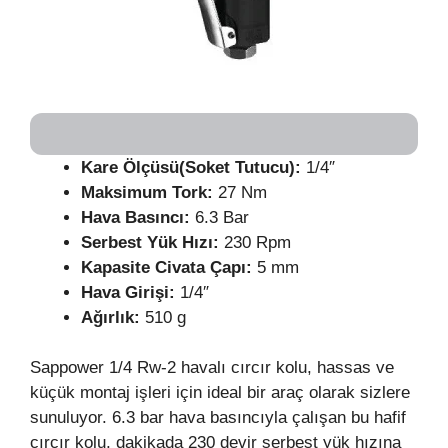
Kare Ölçüsü(Soket Tutucu):
1/4″
Maksimum Tork:
27 Nm
Hava Basıncı:
6.3 Bar
Serbest Yük Hızı:
230 Rpm
Kapasite Civata Çapı:
5 mm
Hava Girişi:
1/4″
Ağırlık:
510 g
Sappower 1/4 Rw-2 havalı cırcır kolu, hassas ve
küçük montaj işleri için ideal bir araç olarak sizlere
sunuluyor. 6.3 bar hava basıncıyla çalışan bu hafif
cırcır kolu, dakikada 230 devir serbest yük hızına