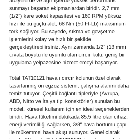
atölyelerde ve ağır işlerde yüksek performans
sunmayı başaran ekipmanlardan biridir. 2,7 mm
(1/2″) kare soket kapasitesi ve 160 RPM yüksüz
hızı ile bu güçlü alet, 68 Nm (50 Ft-Lb) maksimum
tork sağlıyor. Bu sayede, sıkma ve gevşetme
işlemlerini kolay ve hızlı bir şekilde
gerçekleştirebilirsiniz. Aynı zamanda 1/2″ (13 mm)
cıvata boyutu ile uyumlu olan cırcır kolu, geniş bir
uygulama yelpazesine hizmet emeyi başarıyor.
Total TAT10121 havalı cırcır kolunun özel olarak
tasarlanmış ön egzoz sistemi, çalışma alanını daha
temiz tutuyor. Çeşitli bağlantı tipleriyle (Avrupa,
ABD, Nitto ve İtalya tipi konektörler) sunulan bu
model, küresel kullanım için en ideal seçeneklerden
biridir. Hava tüketimi dakikada 85,5 litre olan cihaz,
enerji verimliliği sağlarken, 3/8″ hava hortumu çapı
ile mükemmel hava akışı sunuyor. Genel olarak