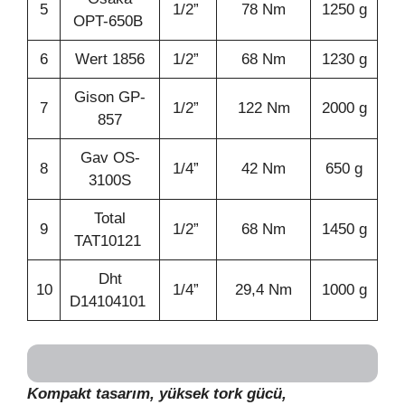
5
1/2”
78 Nm
1250 g
OPT-650B
6
Wert 1856
1/2”
68 Nm
1230 g
Gison GP-
7
1/2”
122 Nm
2000 g
857
Gav OS-
8
1/4”
42 Nm
650 g
3100S
Total
9
1/2”
68 Nm
1450 g
TAT10121
Dht
10
1/4”
29,4 Nm
1000 g
D14104101
Kompakt tasarım, yüksek tork gücü,