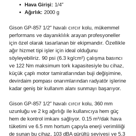
Hava Girişi:
1/4″
Ağırlık:
2000 g
Gison GP-857 1/2″ havalı cırcır kolu, mükemmel
performans ve dayanıklılık arayan profesyoneller
için özel olarak tasarlanan bir ekipmandır. Özellikle
ağır hizmet tipi işler için ideal olduğunu
söyleyebiliriz. 90 psi (6.3 kg/cm²) çalışma basıncı
ve 122 Nm maksimum tork kapasitesiyle bu cihaz,
küçük çaplı motor tamiratlarından buji değişimine,
devirdaim pompası onarımlarından radyatör işlerine
kadar geniş bir kullanım alanı sunmayı başarıyor.
Gison GP-857 1/2″ havalı cırcır kolu, 360 mm
uzunluğu ve 2 kg ağırlığı ile kullanıcıya hem güç
hem de kontrol imkanı sağlıyor. 0.15 m³/dak hava
tüketimi ve 6.5 mm hortum çapıyla enerji verimliliği
de sunan bu cihaz, 103 dBA gürültü seviyesi ve 5.3