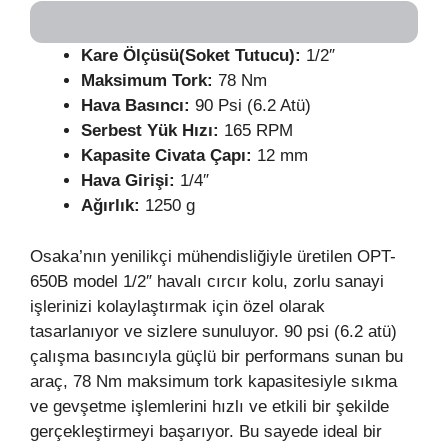
Kare Ölçüsü(Soket Tutucu):
1/2″
Maksimum Tork:
78 Nm
Hava Basıncı:
90 Psi (6.2 Atü)
Serbest Yük Hızı:
165 RPM
Kapasite Civata Çapı:
12 mm
Hava Girişi:
1/4″
Ağırlık:
1250 g
Osaka’nın yenilikçi mühendisliğiyle üretilen OPT-
650B model 1/2″ havalı cırcır kolu, zorlu sanayi
işlerinizi kolaylaştırmak için özel olarak
tasarlanıyor ve sizlere sunuluyor. 90 psi (6.2 atü)
çalışma basıncıyla güçlü bir performans sunan bu
araç, 78 Nm maksimum tork kapasitesiyle sıkma
ve gevşetme işlemlerini hızlı ve etkili bir şekilde
gerçekleştirmeyi başarıyor. Bu sayede ideal bir