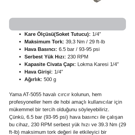
Kare Ölçüsü(Soket Tutucu):
1/4″
Maksimum Tork:
39,3 Nm / 29 ft-lb
Hava Basıncı:
6.5 bar / 93-95 psi
Serbest Yük Hızı:
230 RPM
Kapasite Civata Çapı:
Lokma Karesi 1/4″
Hava Girişi:
1/4″
Ağırlık:
500 g
Yama AT-5055 havalı cırcır kolunun, hem
profesyoneller hem de hobi amaçlı kullanıcılar için
mükemmel bir tercih olduğunu söyleyebiliriz.
Çünkü, 6.5 bar (93-95 psi) hava basıncı ile çalışan
bu cihaz, 230 RPM serbest yük hızı ve 39.3 Nm (29
ft-lb) maksimum tork değeri ile etkileyici bir