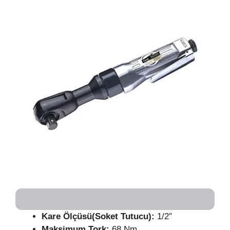
Kare Ölçüsü(Soket Tutucu):
1/2″
Maksimum Tork:
68 Nm