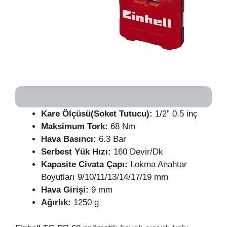
Kare Ölçüsü(Soket Tutucu):
1/2” 0.5 inç
Maksimum Tork:
68 Nm
Hava Basıncı:
6.3 Bar
Serbest Yük Hızı:
160 Devir/Dk
Kapasite Civata Çapı:
Lokma Anahtar
Boyutları 9/10/11/13/14/17/19 mm
Hava Girişi:
9 mm
Ağırlık:
1250 g