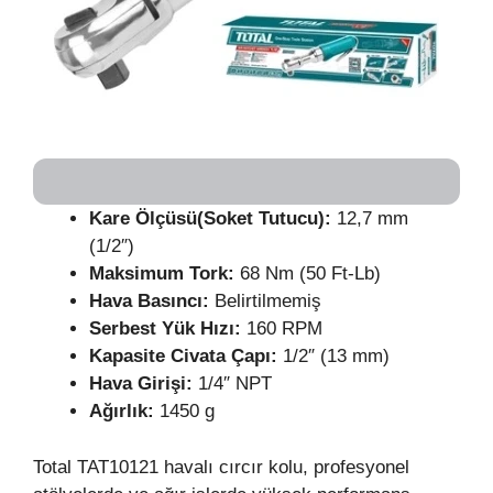
Kare Ölçüsü(Soket Tutucu):
12,7 mm
(1/2″)
Maksimum Tork:
68 Nm (50 Ft-Lb)
Hava Basıncı:
Belirtilmemiş
Serbest Yük Hızı:
160 RPM
Kapasite Civata Çapı:
1/2″ (13 mm)
Hava Girişi:
1/4″ NPT
Ağırlık:
1450 g
Total TAT10121 havalı cırcır kolu, profesyonel