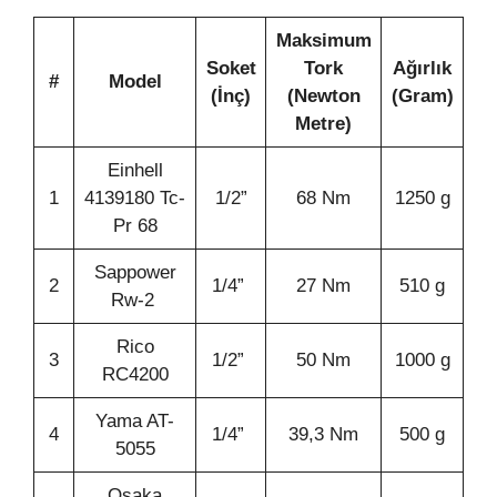
Maksimum
Soket
Tork
Ağırlık
#
Model
(İnç)
(Newton
(Gram)
Metre)
Einhell
1
4139180 Tc-
1/2”
68 Nm
1250 g
Pr 68
Sappower
2
1/4”
27 Nm
510 g
Rw-2
Rico
3
1/2”
50 Nm
1000 g
RC4200
Yama AT-
4
1/4”
39,3 Nm
500 g
5055
Osaka