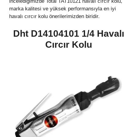
incelediğimizde Total TAT10121 havalı cırcır kolu,
marka kalitesi ve yüksek performansıyla en iyi
havalı cırcır kolu önerilerimizden biridir.
Dht D14104101 1/4 Havalı
Cırcır Kolu