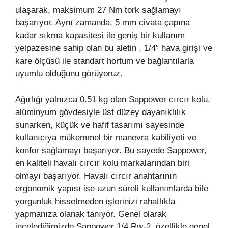
ulaşarak, maksimum 27 Nm tork sağlamayı
başarıyor. Aynı zamanda, 5 mm civata çapına
kadar sıkma kapasitesi ile geniş bir kullanım
yelpazesine sahip olan bu aletin , 1/4″ hava girişi ve
kare ölçüsü ile standart hortum ve bağlantılarla
uyumlu olduğunu görüyoruz.
Ağırlığı yalnızca 0.51 kg olan Sappower cırcır kolu,
alüminyum gövdesiyle üst düzey dayanıklılık
sunarken, küçük ve hafif tasarımı sayesinde
kullanıcıya mükemmel bir manevra kabiliyeti ve
konfor sağlamayı başarıyor. Bu sayede Sappower,
en kaliteli havalı cırcır kolu markalarından biri
olmayı başarıyor. Havalı cırcır anahtarının
ergonomik yapısı ise uzun süreli kullanımlarda bile
yorgunluk hissetmeden işlerinizi rahatlıkla
yapmanıza olanak tanıyor. Genel olarak
incelediğimizde Sappower 1/4 Rw-2, özellikle genel