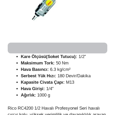
Kare Ölçüsü(Soket Tutucu):
1/2”
Maksimum Tork:
50 Nm
Hava Basıncı:
6.3 kg/cm²
Serbest Yük Hızı:
180 Devir/Dakika
Kapasite Civata Çapı:
M13
Hava Girişi:
1/4”
Ağırlık:
1000 g
Rico RC4200 1/2 Havalı Profesyonel Seri havalı
cırcır kolu, yüksek verimlilik ve dayanıklılık arayan