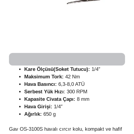
Kare Ölçüsü(Soket Tutucu):
1/4″
Maksimum Tork:
42 Nm
Hava Basıncı:
6,3-8,0 ATÜ
Serbest Yük Hızı
: 300 RPM
Kapasite Civata Çapı:
8 mm
Hava Girişi:
1/4″
Ağırlık:
650 g
Gav OS-3100S havalı cırcır kolu, kompakt ve hafif