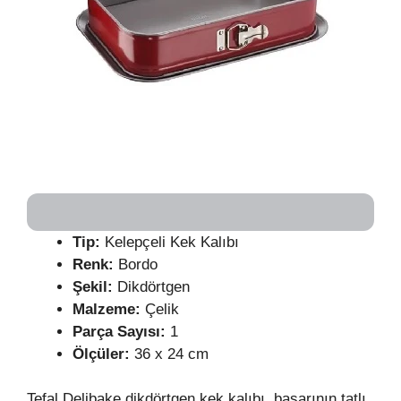
Tip:
Kelepçeli Kek Kalıbı
Renk:
Bordo
Şekil:
Dikdörtgen
Malzeme:
Çelik
Parça Sayısı:
1
Ölçüler:
36 x 24 cm
Tefal Delibake dikdörtgen kek kalıbı, başarının tatlı