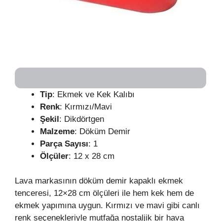
Tip
: Ekmek ve Kek Kalıbı
Renk
: Kırmızı/Mavi
Şekil
: Dikdörtgen
Malzeme
: Döküm Demir
Parça Sayısı
: 1
Ölçüler
: 12 x 28 cm
Lava markasının döküm demir kapaklı ekmek
tenceresi, 12×28 cm ölçüleri ile hem kek hem de
ekmek yapımına uygun. Kırmızı ve mavi gibi canlı
renk seçenekleriyle mutfağa nostaljik bir hava