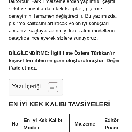
faktördür. Farklı malzemelerden yapılmış, çeşitli
şekil ve boyutlardaki kek kalıpları, pişirme
deneyimini tamamen değiştirebilir. Bu yazımızda,
pişirme kalitesini artıracak ve en iyi sonuçları
almanızı sağlayacak en iyi kek kalıbı modellerini
detaylıca inceleyerek sizlere sunuyoruz.
BİLGİLENDİRME: İlgili liste Özlem Türkkan’ın
kişisel tercihlerine göre oluşturulmuştur. Değer
ifade etmez.
Yazı İçeriği
EN İYI KEK KALIBI TAVSIYELERI
En İyi Kek Kalıbı
Editör
No
Malzeme
Modeli
Puanı