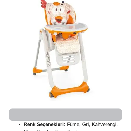
Renk Seçenekleri:
Füme, Gri, Kahverengi,