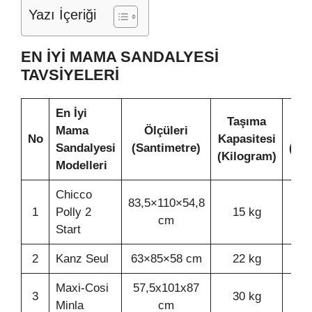
Yazı İçeriği
EN İYI MAMA SANDALYESİ
TAVSIYELERI
En İyi
Taşıma
Mama
Ölçüleri
Ağ
No
Kapasitesi
Sandalyesi
(Santimetre)
(Ki
(Kilogram)
Modelleri
Chicco
83,5×110×54,8
1
Polly 2
15 kg
10
cm
Start
2
Kanz Seul
63×85×58 cm
22 kg
2
Maxi-Cosi
57,5x101x87
3
30 kg
10
Minla
cm