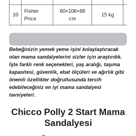
Fisher
60×106×88
10
15 kg
3
Price
cm
Bebeğinizin yemek yeme işini kolaylaştıracak
olan mama sandalyelerini sizler için araştırdık.
İşte farklı renk seçenekleri, yaş aralığı, taşıma
kapasitesi, güvenlik, ebat ölçüleri ve ağırlık gibi
önemli özellikler doğrultusunda tercih
edebileceğiniz en iyi mama sandalyesi
tavsiyeleri.
Chicco Polly 2 Start Mama
Sandalyesi