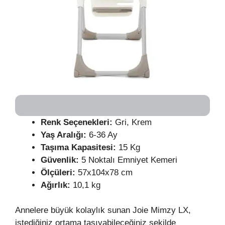
Renk Seçenekleri:
Gri, Krem
Yaş Aralığı:
6-36 Ay
Taşıma Kapasitesi:
15 Kg
Güvenlik:
5 Noktalı Emniyet Kemeri
Ölçüleri:
57x104x78 cm
Ağırlık:
10,1 kg
Annelere büyük kolaylık sunan Joie Mimzy LX,
istediğiniz ortama taşıyabileceğiniz şekilde