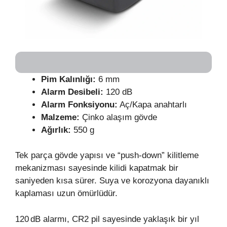
Pim Kalınlığı:
6 mm
Alarm Desibeli:
120 dB
Alarm Fonksiyonu:
Aç/Kapa anahtarlı
Malzeme:
Çinko alaşım gövde
Ağırlık:
550 g
Tek parça gövde yapısı ve “push‑down” kilitleme
mekanizması sayesinde kilidi kapatmak bir
saniyeden kısa sürer. Suya ve korozyona dayanıklı
kaplaması uzun ömürlüdür.
120 dB alarmı, CR2 pil sayesinde yaklaşık bir yıl