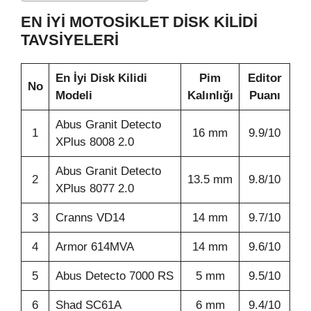
EN İYI MOTOSIKLET DISK KILIDI
TAVSIYELERI
En İyi Disk Kilidi
Pim
Editor
No
Modeli
Kalınlığı
Puanı
Abus Granit Detecto
1
16 mm
9.9/10
XPlus 8008 2.0
Abus Granit Detecto
2
13.5 mm
9.8/10
XPlus 8077 2.0
3
Cranns VD14
14 mm
9.7/10
4
Armor 614MVA
14 mm
9.6/10
5
Abus Detecto 7000 RS
5 mm
9.5/10
6
Shad SC61A
6 mm
9.4/10