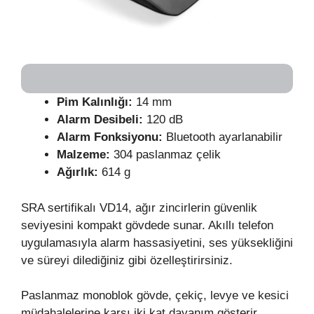
Pim Kalınlığı:
14 mm
Alarm Desibeli:
120 dB
Alarm Fonksiyonu:
Bluetooth ayarlanabilir
Malzeme:
304 paslanmaz çelik
Ağırlık:
614 g
SRA sertifikalı VD14, ağır zincirlerin güvenlik
seviyesini kompakt gövdede sunar. Akıllı telefon
uygulamasıyla alarm hassasiyetini, ses yüksekliğini
ve süreyi dilediğiniz gibi özelleştirirsiniz.
Paslanmaz monoblok gövde, çekiç, levye ve kesici
müdahalelerine karşı iki kat dayanım gösterir.