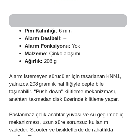
Pim Kalınlığı:
6 mm
Alarm Desibeli:
–
Alarm Fonksiyonu:
Yok
Malzeme:
Çinko alaşımı
Ağırlık:
208 g
Alarm istemeyen sürücüler için tasarlanan KNN1,
yalnızca 208 gramlık hafifliğiyle cepte bile
taşınabilir. “Push‑down” kilitleme mekanizması,
anahtarı takmadan disk üzerinde kilitleme yapar.
Paslanmaz çelik anahtar yuvası ve su geçirmez iç
mekanizması, uzun süre sorunsuz kullanım
vadeder. Scooter ve bisikletlerde de rahatlıkla