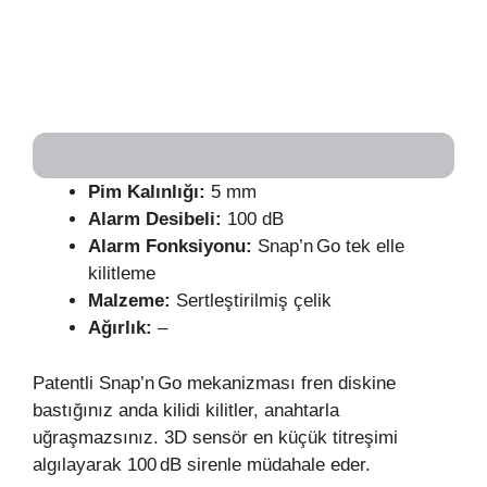
Pim Kalınlığı:
5 mm
Alarm Desibeli:
100 dB
Alarm Fonksiyonu:
Snap’n Go tek elle
kilitleme
Malzeme:
Sertleştirilmiş çelik
Ağırlık:
–
Patentli Snap’n Go mekanizması fren diskine
bastığınız anda kilidi kilitler, anahtarla
uğraşmazsınız. 3D sensör en küçük titreşimi
algılayarak 100 dB sirenle müdahale eder.