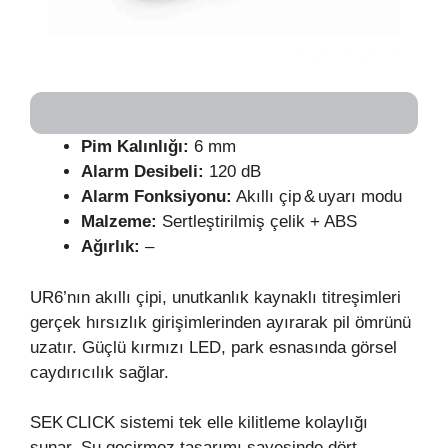
Pim Kalınlığı:
6 mm
Alarm Desibeli:
120 dB
Alarm Fonksiyonu:
Akıllı çip & uyarı modu
Malzeme:
Sertleştirilmiş çelik + ABS
Ağırlık:
–
UR6’nın akıllı çipi, unutkanlık kaynaklı titreşimleri
gerçek hırsızlık girişimlerinden ayırarak pil ömrünü
uzatır. Güçlü kırmızı LED, park esnasında görsel
caydırıcılık sağlar.
SEK CLICK sistemi tek elle kilitleme kolaylığı
sunar. Su geçirmez tasarımı sayesinde dört