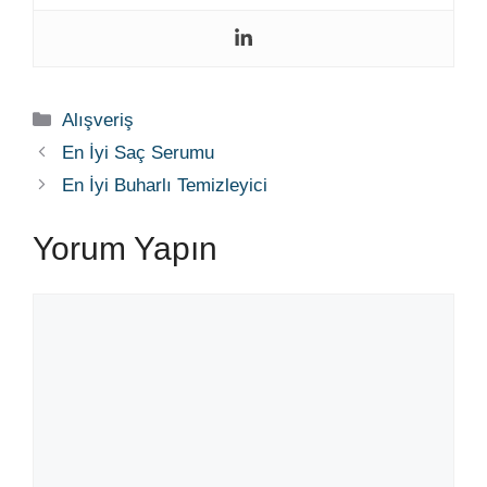
Kategoriler
Alışveriş
En İyi Saç Serumu
En İyi Buharlı Temizleyici
Yorum Yapın
Yorum