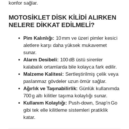
konfor sağlar.
MOTOSIKLET DISK KILIDI ALIRKEN
NELERE DIKKAT EDILMELI?
Pim Kalınlığı:
10 mm ve üzeri pimler kesici
aletlere karşı daha yüksek mukavemet
sunar.
Alarm Desibeli:
100 dB üstü sirenler
kalabalık ortamlarda bile kolayca fark edilir.
Malzeme Kalitesi:
Sertleştirilmiş çelik veya
paslanmaz gövdeler uzun ömür sağlar.
Ağırlık ve Taşınabilirlik:
Günlük kullanımda
700 g altı kilitler taşıma kolaylığı sunar.
Kullanım Kolaylığı:
Push‑down, Snap’n Go
gibi tek elle kilitleme sistemleri pratiklik
katar.