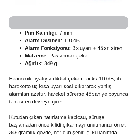
Pim Kalınlığı:
7 mm
Alarm Desibeli:
110 dB
Alarm Fonksiyonu:
3 x uyarı + 45 sn siren
Malzeme:
Paslanmaz çelik
Ağırlık:
349 g
Ekonomik fiyatıyla dikkat çeken Locks 110 dB, ilk
harekette üç kısa uyarı sesi çıkararak yanlış
alarmları azaltır, hareket sürerse 45 saniye boyunca
tam siren devreye girer.
Kutudan çıkan hatırlatma kablosu, sürüşe
başlamadan önce kilidi çıkarmayı unutmanızı önler.
349 gramlık gövde, her gün şehir içi kullanımda