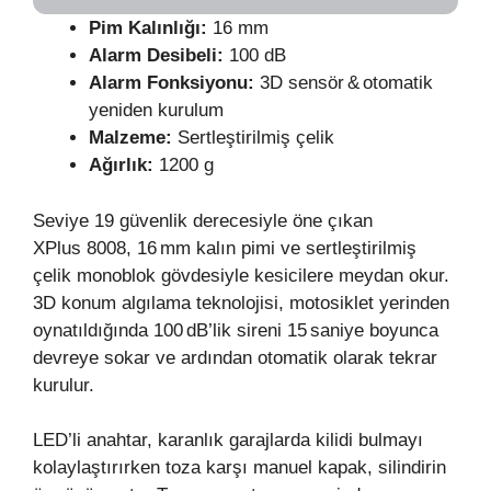
Pim Kalınlığı:
16 mm
Alarm Desibeli:
100 dB
Alarm Fonksiyonu:
3D sensör & otomatik
yeniden kurulum
Malzeme:
Sertleştirilmiş çelik
Ağırlık:
1200 g
Seviye 19 güvenlik derecesiyle öne çıkan
XPlus 8008, 16 mm kalın pimi ve sertleştirilmiş
çelik monoblok gövdesiyle kesicilere meydan okur.
3D konum algılama teknolojisi, motosiklet yerinden
oynatıldığında 100 dB’lik sireni 15 saniye boyunca
devreye sokar ve ardından otomatik olarak tekrar
kurulur.
LED’li anahtar, karanlık garajlarda kilidi bulmayı
kolaylaştırırken toza karşı manuel kapak, silindirin