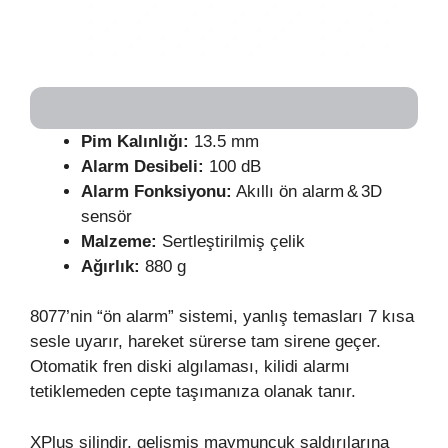
Pim Kalınlığı:
13.5 mm
Alarm Desibeli:
100 dB
Alarm Fonksiyonu:
Akıllı ön alarm & 3D
sensör
Malzeme:
Sertleştirilmiş çelik
Ağırlık:
880 g
8077’nin “ön alarm” sistemi, yanlış temasları 7 kısa
sesle uyarır, hareket sürerse tam sirene geçer.
Otomatik fren diski algılaması, kilidi alarmı
tetiklemeden cepte taşımanıza olanak tanır.
XPlus silindir, gelişmiş maymuncuk saldırılarına