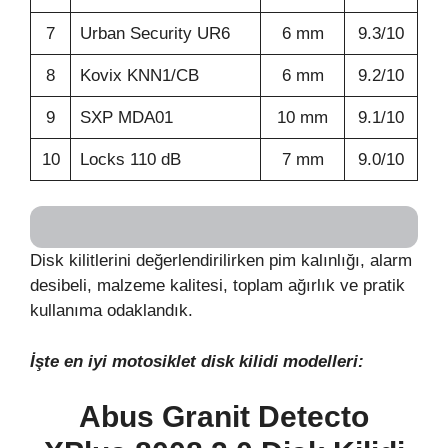
7
Urban Security UR6
6 mm
9.3/10
8
Kovix KNN1/CB
6 mm
9.2/10
9
SXP MDA01
10 mm
9.1/10
10
Locks 110 dB
7 mm
9.0/10
Disk kilitlerini değerlendirilirken pim kalınlığı, alarm
desibeli, malzeme kalitesi, toplam ağırlık ve pratik
kullanıma odaklandık.
İşte en iyi motosiklet disk kilidi modelleri:
Abus Granit Detecto