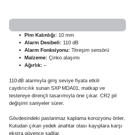
Pim Kalınlığı:
10 mm
Alarm Desibeli:
110 dB
Alarm Fonksiyonu:
Titreşim sensörü
Malzeme:
Çinko alaşımı
Ağırlık:
–
110 dB alarmıyla giriş seviye fiyata etkili
caydırıcılık sunan SXP MDA01, matkap ve
testereye dirençli tasarımıyla öne çıkar. CR2 pil
değişimi saniyeler sürer.
Gövdesindeki paslanmaz kaplama korozyonu önler.
Kutudan çıkan yedek anahtar olası kayıplara karşı
ekstra güvence sağlar.