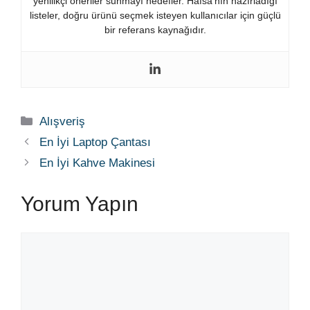
yenilikçi öneriler sunmayı hedefler. Hafsa’nın hazırladığı
listeler, doğru ürünü seçmek isteyen kullanıcılar için güçlü
bir referans kaynağıdır.
Kategoriler
Alışveriş
En İyi Laptop Çantası
En İyi Kahve Makinesi
Yorum Yapın
Yorum