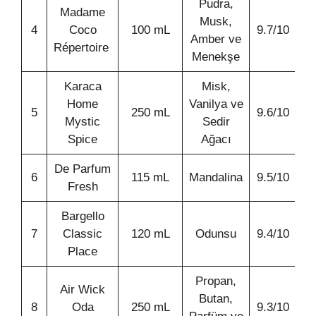
Pudra,
Madame
Musk,
4
Coco
100 mL
9.7/10
Amber ve
Répertoire
Menekşe
Karaca
Misk,
Home
Vanilya ve
5
250 mL
9.6/10
Mystic
Sedir
Spice
Ağacı
De Parfum
6
115 mL
Mandalina
9.5/10
Fresh
Bargello
7
Classic
120 mL
Odunsu
9.4/10
Place
Propan,
Air Wick
Butan,
8
Oda
250 mL
9.3/10