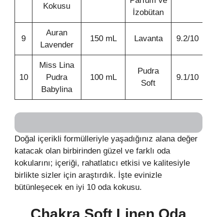
Parfüm ve
Kokusu
İzobütan
Auran
9
150 mL
Lavanta
9.2/10
Lavender
Miss Lina
Pudra
10
Pudra
100 mL
9.1/10
Soft
Babylina
Doğal içerikli formülleriyle yaşadığınız alana değer
katacak olan birbirinden güzel ve farklı oda
kokularını; içeriği, rahatlatıcı etkisi ve kalitesiyle
birlikte sizler için araştırdık. İşte evinizle
bütünleşecek en iyi 10 oda kokusu.
Chakra Soft Linen Oda