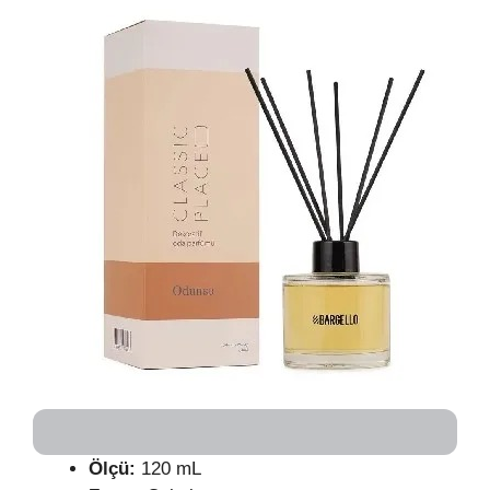
Ölçü:
120 mL