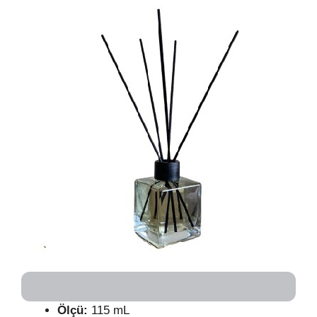
Ölçü:
115 mL