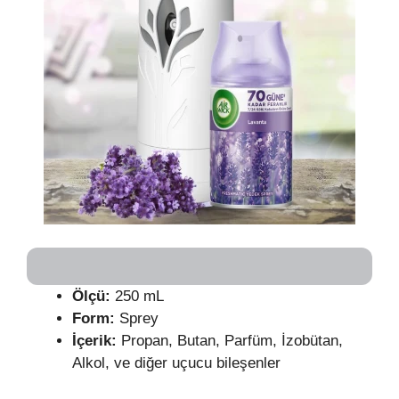
Ölçü:
250 mL
Form:
Sprey
İçerik:
Propan, Butan, Parfüm, İzobütan,
Alkol, ve diğer uçucu bileşenler