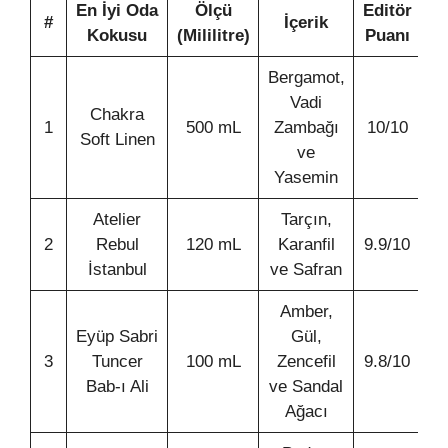
En İyi Oda
Ölçü
Editör
#
İçerik
Kokusu
(Mililitre)
Puanı
Bergamot,
Vadi
Chakra
1
500 mL
Zambağı
10/10
Soft Linen
ve
Yasemin
Atelier
Tarçın,
2
Rebul
120 mL
Karanfil
9.9/10
İstanbul
ve Safran
Amber,
Eyüp Sabri
Gül,
3
Tuncer
100 mL
Zencefil
9.8/10
Bab-ı Ali
ve Sandal
Ağacı