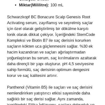
Miktar(Mililitre):
100 mL
Schwarzkopf BC Bonacure Scalp Genesis Root
Activating serum, zayıflamış ve seyrelmiş saçlar
için özel olarak geliştirilmiş bir dökülme karşıtı
tonik olarak dikkat çekiyor. İçeriğindeki StemCode
Kompleksi ve Biotin B7 ile saç derisini korurken
saçların kökten uca güçlenmesini sağlar. %30 ek
hacim kazandıran ve saçları ağırlaştırmadan
yoğunlaştıran bu serum, saç kırılmalarını azaltarak
daha dirençli bir yapı oluşturur. pH 4,5 seviyesine
sahip formülü, saç derisinin optimum dengesini
korur ve saç kalitesini artırır.
Panthenol (Vitamin B5) ile saçları ve saç derisini
nemlendirirken yatıştırıcı etkisi sayesinde daha
sağlıklı bir saç derisi sağlar. Aynı zamanda,
içeriğindeki Silika İnfüzyonu, saçlara dolgunluk ve