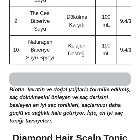
Suyu
The Ceel
Dökülme
100
9
Biberiye
9.4/10
Karşıtı
mL
Suyu
Naturagen
Kolajen
100
10
Biberiye
9.4/10
Desteği
mL
Suyu Spreyi
Biotin, keratin ve doğal yağlarla formüle edilmiş,
saç dökülmesini önleyen ve saç derisini
besleyen en iyi saç tonikleri, saçlarınızı daha
güçlü ve sağlıklı hale getiriyor. İşte, en iyi saç
toniği tavsiyeleri.
Diamond Hair Scalp Tonic