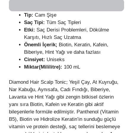
Tip:
Cam Şişe
Saç Tipi:
Tüm Saç Tipleri
Etki:
Saç Derisi Problemleri, Dökülme
Karşıtı, Hızlı Saç Uzatma
Önemli İçerik;
Biotin, Keratin, Kafein,
Biberiye, Hint Yağı ve daha fazlası
Cinsiyet:
Uniseks
Miktar(Mililitre):
100 mL
Diamond Hair Scalp Tonic; Yeşil Çay, At Kuyruğu,
Nar Kabuğu, Aynısafa, Cadı Fındığı, Biberiye,
Lavanta ve Hint Yağı gibi zengin bitkisel özlerin
yanı sıra Biotin, Kafein ve Keratin gibi aktif
bileşenlerle formüle edilmiştir. Panthenol (Vitamin
B5), Biotin ve Hidrolize Keratin’in sunduğu güçlü
vitamin ve protein desteği, saç tellerini beslemeye