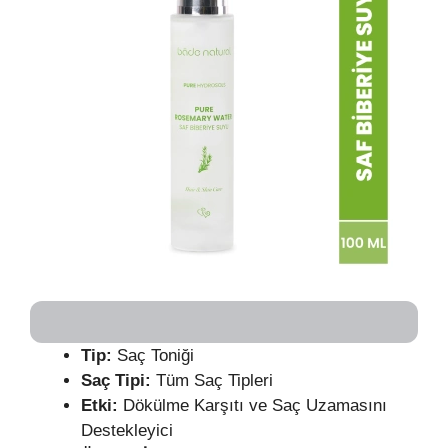
Tip:
Saç Toniği
Saç Tipi:
Tüm Saç Tipleri
Etki:
Dökülme Karşıtı ve Saç Uzamasını
Destekleyici