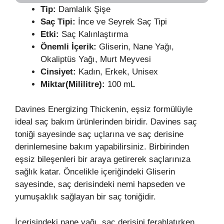
Tip:
Damlalık Şişe
Saç Tipi:
İnce ve Seyrek Saç Tipi
Etki:
Saç Kalınlaştırma
Önemli İçerik:
Gliserin, Nane Yağı,
Okaliptüs Yağı, Murt Meyvesi
Cinsiyet:
Kadın, Erkek, Unisex
Miktar(Mililitre):
100 mL
Davines Energizing Thickenin, eşsiz formülüyle
ideal saç bakım ürünlerinden biridir. Davines saç
toniği sayesinde saç uçlarına ve saç derisine
derinlemesine bakım yapabilirsiniz. Birbirinden
eşsiz bileşenleri bir araya getirerek saçlarınıza
sağlık katar. Öncelikle içeriğindeki Gliserin
sayesinde, saç derisindeki nemi hapseden ve
yumuşaklık sağlayan bir saç toniğidir.
İçerisindeki nane yağı, saç derisini ferahlatırken,