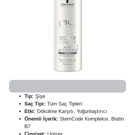
Tip:
Şişe
Saç Tipi:
Tüm Saç Tipleri
Etki:
Dökülme Karşıtı, Yoğunlaştırıcı
Önemli İçerik:
StemCode Kompleksi, Biotin
B7
Cinsiyet:
Unisex