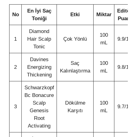
En İyi Saç
Editör
No
Etki
Miktar
Toniği
Puanı
Diamond
100
1
Hair Scalp
Çok Yönlü
9.9/10
mL
Tonic
Davines
Saç
100
2
Energizing
9.8/10
Kalınlaştırma
mL
Thickening
Schwarzkopf
Bc Bonacure
Scalp
Dökülme
100
3
9.7/10
Genesis
Karşıtı
mL
Root
Activating