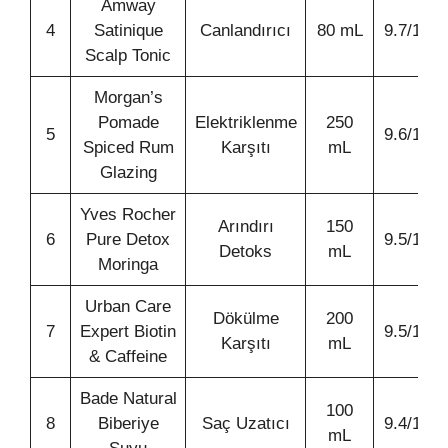
Amway
4
Satinique
Canlandırıcı
80 mL
9.7/10
Scalp Tonic
Morgan’s
Pomade
Elektriklenme
250
5
9.6/10
Spiced Rum
Karşıtı
mL
Glazing
Yves Rocher
Arındırı
150
6
Pure Detox
9.5/10
Detoks
mL
Moringa
Urban Care
Dökülme
200
7
Expert Biotin
9.5/10
Karşıtı
mL
& Caffeine
Bade Natural
100
8
Biberiye
Saç Uzatıcı
9.4/10
mL