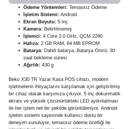
Ödeme Yöntemleri:
Temassız Ödeme
İşletim Sistemi:
Android
Ekran Boyutu:
5 inç
Kamera:
Belirtilmemiş
İşlemci:
4 Core 2.0 GHz, QCM 2290
Hafıza:
2 GB RAM, 64 MB EPROM
Batarya:
Dahili batarya, Batarya Ömrü: 30
saat bekleme süresi
Ağırlık:
430 g
Beko X30 TR Yazar Kasa POS cihazı, modern
işletmelerin ihtiyaçlarını karşılamak için geliştirilmiş
bir cihaz olarak karşımıza çıkıyor. 5 inç dokunmatik
ekranı ve yüksek çözünürlükteki LED aydınlatması
ile her işlem net bir şekilde görüntüleniyor. Android
işletim sistemi sayesinde kullanıcı dostu bir
deneyim sunuluyor, temassız ödeme özelliği ile