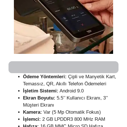
Ödeme Yöntemleri:
Çipli ve Manyetik Kart,
Temassız, QR, Akıllı Telefon Ödemeleri
İşletim Sistemi:
Android 9.0
Ekran Boyutu:
5.5’’ Kullanıcı Ekranı, 3’’
Müşteri Ekranı
Kamera:
Var (5 Mp Otomatik Fokus)
İşlemci:
2 GB LPDDR3 800 MHz RAM
Hafıza:
16 GB MMC Micro SD Hafıza