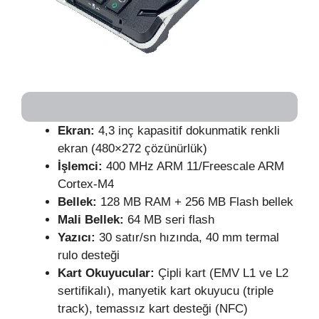
Ekran:
4,3 inç kapasitif dokunmatik renkli
ekran (480×272 çözünürlük)
İşlemci:
400 MHz ARM 11/Freescale ARM
Cortex-M4
Bellek:
128 MB RAM + 256 MB Flash bellek
Mali Bellek:
64 MB seri flash
Yazıcı:
30 satır/sn hızında, 40 mm termal
rulo desteği
Kart Okuyucular:
Çipli kart (EMV L1 ve L2
sertifikalı), manyetik kart okuyucu (triple
track), temassız kart desteği (NFC)