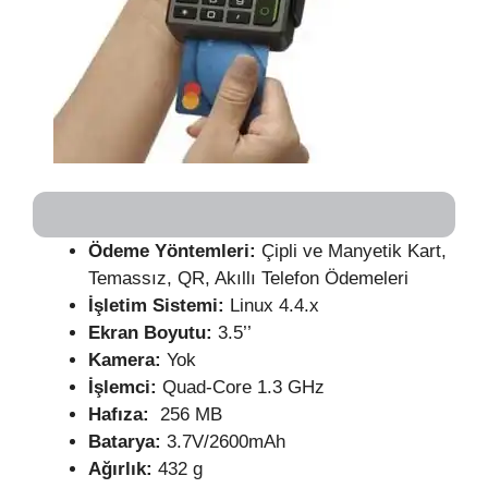
Ödeme Yöntemleri:
Çipli ve Manyetik Kart,
Temassız, QR, Akıllı Telefon Ödemeleri
İşletim Sistemi:
Linux 4.4.x
Ekran Boyutu:
3.5’’
Kamera:
Yok
İşlemci:
Quad-Core 1.3 GHz
Hafıza:
256 MB
Batarya:
3.7V/2600mAh
Ağırlık:
432 g