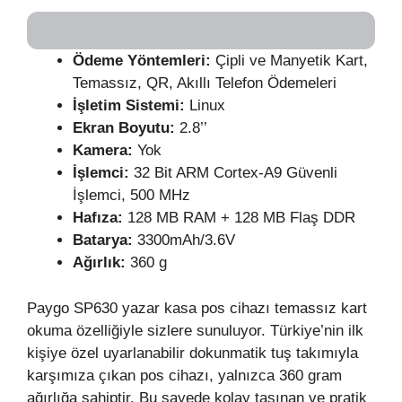
Ödeme Yöntemleri:
Çipli ve Manyetik Kart,
Temassız, QR, Akıllı Telefon Ödemeleri
İşletim Sistemi:
Linux
Ekran Boyutu:
2.8’’
Kamera:
Yok
İşlemci:
32 Bit ARM Cortex-A9 Güvenli
İşlemci, 500 MHz
Hafıza:
128 MB RAM + 128 MB Flaş DDR
Batarya:
3300mAh/3.6V
Ağırlık:
360 g
Paygo SP630 yazar kasa pos cihazı temassız kart
okuma özelliğiyle sizlere sunuluyor. Türkiye’nin ilk
kişiye özel uyarlanabilir dokunmatik tuş takımıyla
karşımıza çıkan pos cihazı, yalnızca 360 gram
ağırlığa sahiptir. Bu sayede kolay taşınan ve pratik