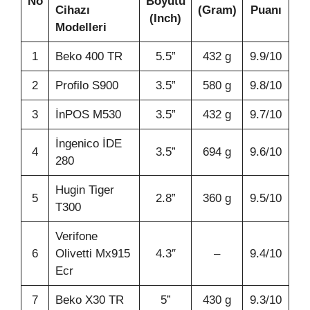
No
Boyutu
Cihazı
(Gram)
Puanı
(Inch)
Modelleri
1
Beko 400 TR
5.5”
432 g
9.9/10
2
Profilo S900
3.5”
580 g
9.8/10
3
İnPOS M530
3.5”
432 g
9.7/10
İngenico İDE
4
3.5”
694 g
9.6/10
280
Hugin Tiger
5
2.8”
360 g
9.5/10
T300
Verifone
6
Olivetti Mx915
4.3″
–
9.4/10
Ecr
7
Beko X30 TR
5”
430 g
9.3/10