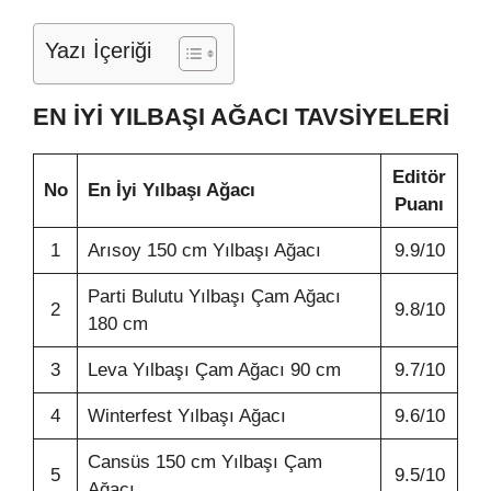
Yazı İçeriği
EN İYI YILBAŞI AĞACI TAVSIYELERI
Editör
No
En İyi Yılbaşı Ağacı
Puanı
1
Arısoy 150 cm Yılbaşı Ağacı
9.9/10
Parti Bulutu Yılbaşı Çam Ağacı
2
9.8/10
180 cm
3
Leva Yılbaşı Çam Ağacı 90 cm
9.7/10
4
Winterfest Yılbaşı Ağacı
9.6/10
Cansüs 150 cm Yılbaşı Çam
5
9.5/10
Ağacı