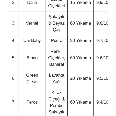
2
Dalin
15 Yıkama
9.9/10
Çiçekleri
Şakayık
3
Vernel
& Beyaz
60 Yıkama
9.8/10
Çay
4
Uni Baby
Pudra
30 Yıkama
9.7/10
Renkli
5
Bingo
Çiçekler,
60 Yıkama
9.6/10
Baharat
Green
Lavanta
6
20 Yıkama
9.5/10
Clean
Yağı
Kiraz
Çiçeği &
7
Peros
60 Yıkama
9.4/10
Pembe
Şakayık