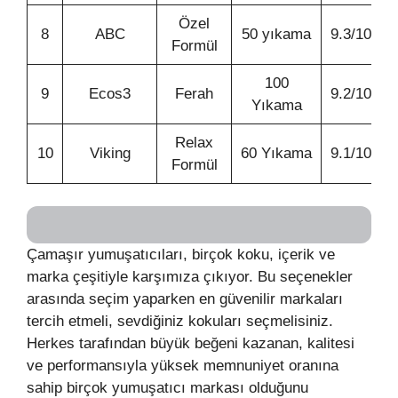
Özel
8
ABC
50 yıkama
9.3/10
Formül
100
9
Ecos3
Ferah
9.2/10
Yıkama
Relax
10
Viking
60 Yıkama
9.1/10
Formül
Çamaşır yumuşatıcıları, birçok koku, içerik ve
marka çeşitiyle karşımıza çıkıyor. Bu seçenekler
arasında seçim yaparken en güvenilir markaları
tercih etmeli, sevdiğiniz kokuları seçmelisiniz.
Herkes tarafından büyük beğeni kazanan, kalitesi
ve performansıyla yüksek memnuniyet oranına
sahip birçok yumuşatıcı markası olduğunu