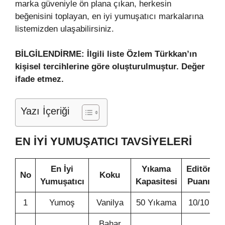
marka güveniyle ön plana çıkan, herkesin
beğenisini toplayan, en iyi yumuşatıcı markalarına
listemizden ulaşabilirsiniz.
BİLGİLENDİRME: İlgili liste Özlem Türkkan’ın
kişisel tercihlerine göre oluşturulmuştur. Değer
ifade etmez.
Yazı İçeriği
EN İYI YUMUŞATICI TAVSIYELERI
En İyi
Yıkama
Editör
No
Koku
Yumuşatıcı
Kapasitesi
Puanı
1
Yumoş
Vanilya
50 Yıkama
10/10
Bahar