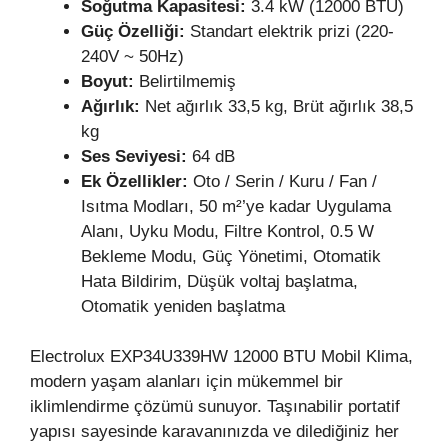
Soğutma Kapasitesi:
3.4 kW (12000 BTU)
Güç
Özelliği:
Standart elektrik prizi (220-
240V ~ 50Hz)
Boyut:
Belirtilmemiş
Ağırlık:
Net ağırlık 33,5 kg, Brüt ağırlık 38,5
kg
Ses Seviyesi:
64 dB
Ek Özellikler:
Oto / Serin / Kuru / Fan /
Isıtma Modları, 50 m²’ye kadar Uygulama
Alanı, Uyku Modu, Filtre Kontrol, 0.5 W
Bekleme Modu, Güç Yönetimi, Otomatik
Hata Bildirim, Düşük voltaj başlatma,
Otomatik yeniden başlatma
Electrolux EXP34U339HW 12000 BTU Mobil Klima,
modern yaşam alanları için mükemmel bir
iklimlendirme çözümü sunuyor. Taşınabilir portatif
yapısı sayesinde karavanınızda ve dilediğiniz her