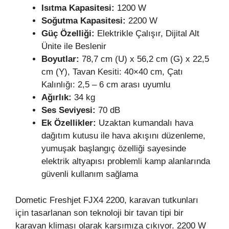
Isıtma Kapasitesi:
1200 W
Soğutma Kapasitesi:
2200 W
Güç Özelliği:
Elektrikle Çalışır, Dijital Alt
Ünite ile Beslenir
Boyutlar:
78,7 cm (U) x 56,2 cm (G) x 22,5
cm (Y), Tavan Kesiti: 40×40 cm, Çatı
Kalınlığı: 2,5 – 6 cm arası uyumlu
Ağırlık:
34 kg
Ses Seviyesi:
70 dB
Ek Özellikler:
Uzaktan kumandalı hava
dağıtım kutusu ile hava akışını düzenleme,
yumuşak başlangıç özelliği sayesinde
elektrik altyapısı problemli kamp alanlarında
güvenli kullanım sağlama
Dometic Freshjet FJX4 2200, karavan tutkunları
için tasarlanan son teknoloji bir tavan tipi bir
karavan kliması olarak karşımıza çıkıyor. 2200 W