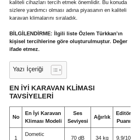
kaliteli cihazları tercih etmek önemlidir. Bu konuda
sizlere yardımcı olması adına piyasanın en kaliteli
karavan klimalarını sıraladık.
BİLGİLENDİRME: İlgili liste Özlem Türkkan’ın
kişisel tercihlerine göre oluşturulmuştur. Değer
ifade etmez.
Yazı İçeriği
EN İYI KARAVAN KLIMASI
TAVSIYELERI
En İyi Karavan
Ses
Editör
No
Ağırlık
Kliması Modeli
Seviyesi
Puanı
Dometic
1
70 dB
34 kg
9.9/10