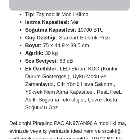
Tip:
Taşınabilir Mobil Klima
Isıtma Kapasitesi:
Var
Soğutma Kapasitesi:
10700 BTU
Güç
Özelliği:
Standart Elektrik Prizi
Boyut:
75 x 44,9 x 39,5 cm
Ağırlık:
30 kg
Ses Seviyesi:
63 dB
Ek Özellikler:
LED Ekran, KDG (Konfor
Durum Göstergesi), Uyku Modu ve
Zamanlayıcı, Çift Yönlü Hava Salınımı,
Yüksek Nem Alma Kapasitesi, ReaL FeeL
Akıllı Soğutma Teknolojisi, Çevre Dostu
Soğutucu Gaz
DeLonghi Pinguino PAC AN97/AN96 A mobil klima,
evinizde veya iş yerinizde ideal nem ve sıcaklığı
sağlamak için eşsiz bir seçenektir. 10700 BTU/h