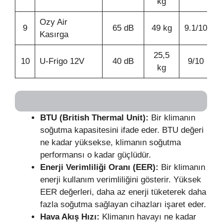
kg
Ozy Air
9
65 dB
49 kg
9.1/10
Kasırga
25,5
10
U-Frigo 12V
40 dB
9/10
kg
BTU (British Thermal Unit):
Bir klimanın
soğutma kapasitesini ifade eder. BTU değeri
ne kadar yüksekse, klimanın soğutma
performansı o kadar güçlüdür.
Enerji Verimliliği Oranı (EER):
Bir klimanın
enerji kullanım verimliliğini gösterir. Yüksek
EER değerleri, daha az enerji tüketerek daha
fazla soğutma sağlayan cihazları işaret eder.
Hava Akış Hızı:
Klimanın havayı ne kadar