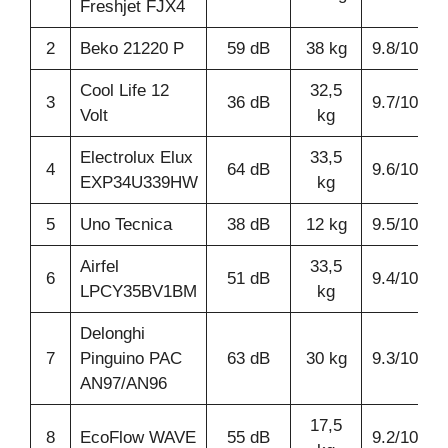
Freshjet FJX4
2
Beko 21220 P
59 dB
38 kg
9.8/10
Cool Life 12
32,5
3
36 dB
9.7/10
Volt
kg
Electrolux Elux
33,5
4
64 dB
9.6/10
EXP34U339HW
kg
5
Uno Tecnica
38 dB
12 kg
9.5/10
Airfel
33,5
6
51 dB
9.4/10
LPCY35BV1BM
kg
Delonghi
7
Pinguino PAC
63 dB
30 kg
9.3/10
AN97/AN96
17,5
8
EcoFlow WAVE
55 dB
9.2/10