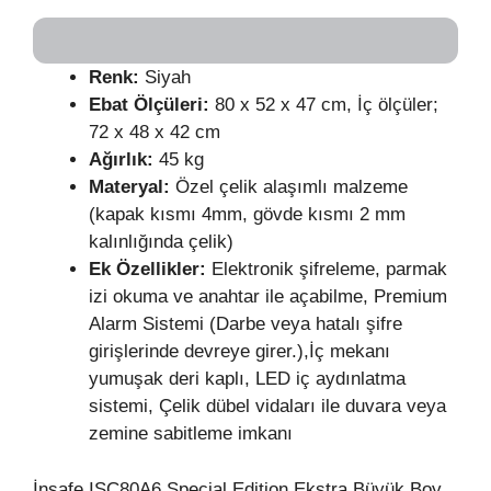
Renk:
Siyah
Ebat Ölçüleri:
80 x 52 x 47 cm, İç ölçüler;
72 x 48 x 42 cm
Ağırlık:
45 kg
Materyal:
Özel çelik alaşımlı malzeme
(kapak kısmı 4mm, gövde kısmı 2 mm
kalınlığında çelik)
Ek Özellikler:
Elektronik şifreleme, parmak
izi okuma ve anahtar ile açabilme, Premium
Alarm Sistemi (Darbe veya hatalı şifre
girişlerinde devreye girer.),İç mekanı
yumuşak deri kaplı, LED iç aydınlatma
sistemi, Çelik dübel vidaları ile duvara veya
zemine sabitleme imkanı
İnsafe ISC80A6 Special Edition Ekstra Büyük Boy