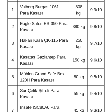
Valberg Burgas 1061
808
1
9.9/10
Para Kasası
kg
Eagle Safes ES-350 Para
2
380 kg
9.8/10
Kasası
Hakan Kasa ÇK-115 Para
250
3
9.7/10
Kasası
kg
Kasataş Gaziantep Para
4
150 kg
9.6/10
Kasası
Mühlen Grand Safe Box
5
80 kg
9.5/10
120H Para Kasası
Sur Çelik Şifreli Para
6
55 kg
9.4/10
Kasası
Insafe ISC80A6 Para
7
45 kg
9.3/10