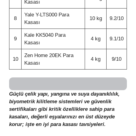
Kasası
Yale Y-LTS000 Para
8
10 kg
9.2/10
Kasası
Kale KK5040 Para
9
4 kg
9.1/10
Kasası
Zen Home 20EK Para
10
4 kg
9/10
Kasası
Güçlü çelik yapı, yangına ve suya dayanıklılık,
biyometrik kilitleme sistemleri ve güvenlik
sertifikaları gibi kritik özelliklere sahip para
kasaları, değerli eşyalarınızı en üst düzeyde
korur; işte en iyi para kasası tavsiyeleri.